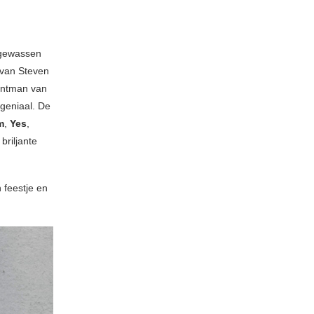
s gewassen
t van Steven
rontman van
 geniaal. De
m
,
Yes
,
briljante
n feestje en