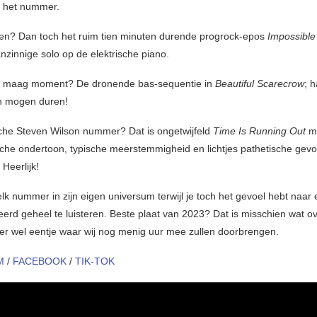
n het nummer.
n? Dan toch het ruim tien minuten durende progrock-epos
Impossible
nzinnige solo op de elektrische piano.
e maag moment? De dronende bas-sequentie in
Beautiful Scarecrow
; 
n mogen duren!
che Steven Wilson nummer? Dat is ongetwijfeld
Time Is Running Out
me
che ondertoon, typische meerstemmigheid en lichtjes pathetische gevo
Heerlijk!
elk nummer in zijn eigen universum terwijl je toch het gevoel hebt naar
eerd geheel te luisteren. Beste plaat van 2023? Dat is misschien wat o
 er wel eentje waar wij nog menig uur mee zullen doorbrengen.
M
/
FACEBOOK
/
TIK-TOK