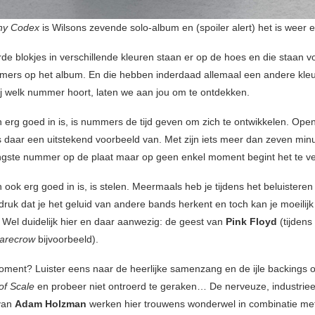
ny Codex
is Wilsons zevende solo-album en (spoiler alert) het is weer 
de blokjes in verschillende kleuren staan er op de hoes en die staan v
mers op het album. En die hebben inderdaad allemaal een andere kleu
bij welk nummer hoort, laten we aan jou om te ontdekken.
 erg goed in is, is nummers de tijd geven om zich te ontwikkelen. Ope
s daar een uitstekend voorbeeld van. Met zijn iets meer dan zeven minu
ngste nummer op de plaat maar op geen enkel moment begint het te ve
ook erg goed in is, is stelen. Meermaals heb je tijdens het beluisteren
druk dat je het geluid van andere bands herkent en toch kan je moeilij
. Wel duidelijk hier en daar aanwezig: de geest van
Pink Floyd
(tijdens
carecrow
bijvoorbeeld).
ment? Luister eens naar de heerlijke samenzang en de ijle backings 
of Scale
en probeer niet ontroerd te geraken… De nerveuze, industriee
 van
Adam Holzman
werken hier trouwens wonderwel in combinatie m