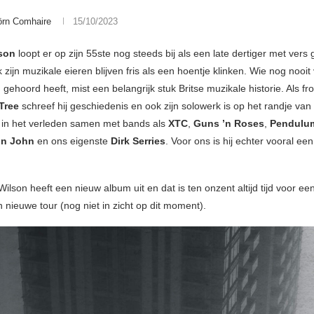
örn Comhaire
15/10/2023
son
loopt er op zijn 55ste nog steeds bij als een late dertiger met ver
 zijn muzikale eieren blijven fris als een hoentje klinken. Wie nog nooi
gehoord heeft, mist een belangrijk stuk Britse muzikale historie. Als f
Tree
schreef hij geschiedenis en ook zijn solowerk is op het randje van
in het verleden samen met bands als
XTC
,
Guns ’n Roses
,
Pendulu
on John
en ons eigenste
Dirk Serries
. Voor ons is hij echter vooral een 
ilson heeft een nieuw album uit en dat is ten onzent altijd tijd voor ee
 nieuwe tour (nog niet in zicht op dit moment).