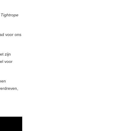
 Tightrope
had voor ons
t zijn
el voor
 een
verdreven,