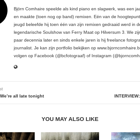
Björn Comhaire speelde als kind piano en slagwerk, was een jaar
en maakte (toen nog op band) remixen. Eén van de hoogtepunte
jeugd beleefde hij toen één van zijn remixen gedraaid werd in d
legendarische Soulshow van Ferry Maat op Hilversum 3. We zij
paar decennia later en sinds enkele jaren is hij freelance fotogr
journalist. Je kan zijn portfolio bekijken op www.bjorncomhaire.
volgen op Facebook (@bcfotograaf) of Instagram (@bjorncomh
st
e’re all late tonight
INTERVIEW:
YOU MAY ALSO LIKE