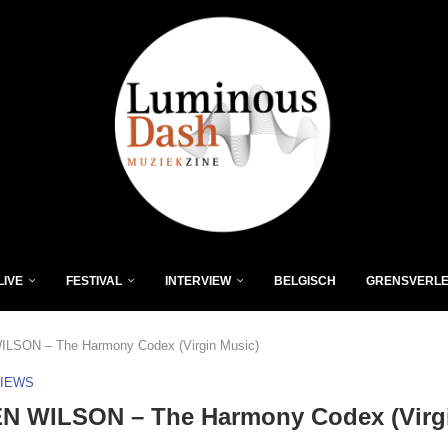
LIVE
FESTIVAL
INTERVIEW
BELGISCH
GRENSVERL
LSON – The Harmony Codex (Virgin Music)
VIEWS
N WILSON – The Harmony Codex (Virg