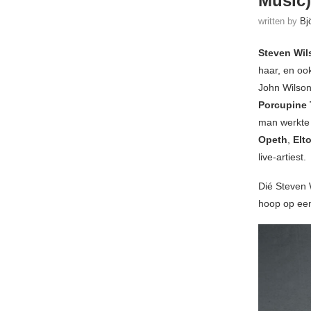
Music)
written by
Bj
Steven Wil
haar, en ook
John Wilson 
Porcupine 
man werkte 
Opeth
,
Elt
live-artiest.
Dié Steven W
hoop op een