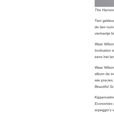
The Harmo
Tien gekleur
de tien num
vierkantje 
Waar Wilson
Inclination
i
eens het la
Waar Wilson 
album de in
wie precies
Beautiful S
Kippenvelmo
Economies 
arpeggio’s