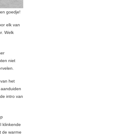
een goedje!
oor elk van
r. Welk
ner
ten niet
rvelen.
 van het
k aanduiden
 de intro van
op
l klinkende
et de warme