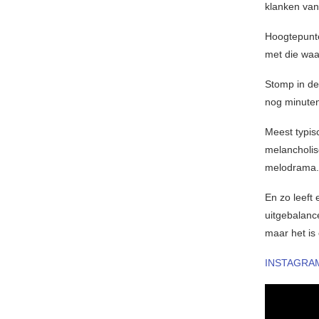
klanken va
Hoogtepunte
met die waa
Stomp in d
nog minute
Meest typis
melancholis
melodrama. 
En zo leeft 
uitgebalanc
maar het is
INSTAGRA