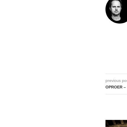
previous po
OPROER – W