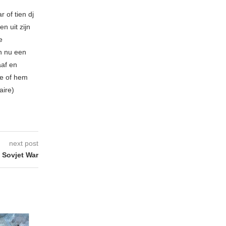
 of tien dj
n uit zijn
e
n nu een
aaf en
be of hem
aire)
next post
 Sovjet War