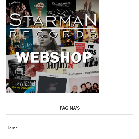
PAGINA’S
Home