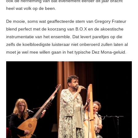
ook de herneming van dat evenement eerder dit jaar bracht
heel wat volk op de been.
De mooie, soms wat geaffecteerde stem van Gregory Frateur
blend perfect met de koorzang van B.O.X en de akoestische
instrumentatie van het ensemble. Dat levert pareltjes op die
zelfs de koelbloedigste luisteraar niet onberoerd zullen laten al
moet je wel mee willen gaan in het typische Dez Mona-geluid.