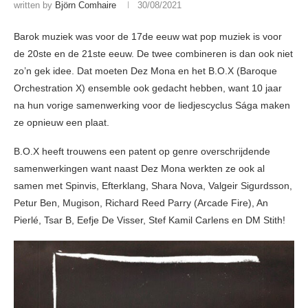
written by
Björn Comhaire
30/08/2021
Barok muziek was voor de 17de eeuw wat pop muziek is voor
de 20ste en de 21ste eeuw. De twee combineren is dan ook niet
zo’n gek idee. Dat moeten Dez Mona en het B.O.X (Baroque
Orchestration X) ensemble ook gedacht hebben, want 10 jaar
na hun vorige samenwerking voor de liedjescyclus Sága maken
ze opnieuw een plaat.
B.O.X heeft trouwens een patent op genre overschrijdende
samenwerkingen want naast Dez Mona werkten ze ook al
samen met Spinvis, Efterklang, Shara Nova, Valgeir Sigurdsson,
Petur Ben, Mugison, Richard Reed Parry (Arcade Fire), An
Pierlé, Tsar B, Eefje De Visser, Stef Kamil Carlens en DM Stith!