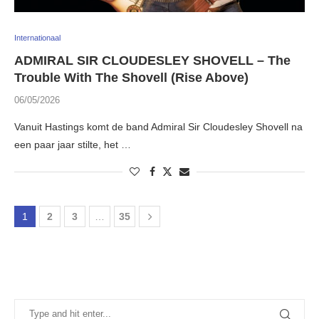
Internationaal
ADMIRAL SIR CLOUDESLEY SHOVELL – The
Trouble With The Shovell (Rise Above)
06/05/2026
Vanuit Hastings komt de band Admiral Sir Cloudesley Shovell na
een paar jaar stilte, het …
1
2
3
…
35