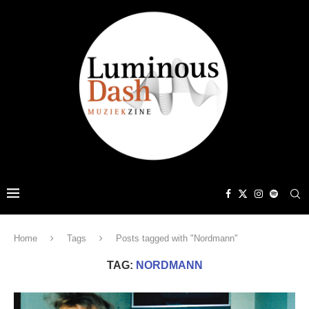
Home
Tags
Posts tagged with "Nordmann"
TAG:
NORDMANN