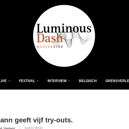
LIVE
FESTIVAL
INTERVIEW
BELGISCH
GRENSVERL
nn geeft vijf try-outs.
rt Verlent
24/01/2020