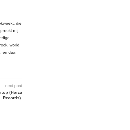
ekweekt, die
spreekt mij
ledige
rock, world
n, en daar
next post
top (Horza
Records).