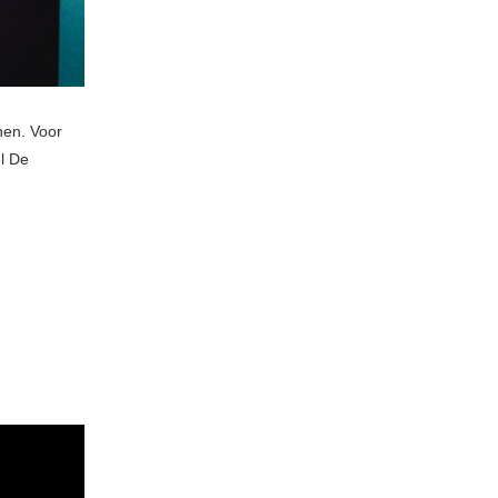
nen. Voor
l De