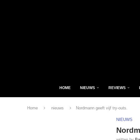
HOME
NIEUWS
REVIEWS
Home
nieuws
Nordmann geeft vijf try-outs.
NIEUWS
Nordma
written by
Ba