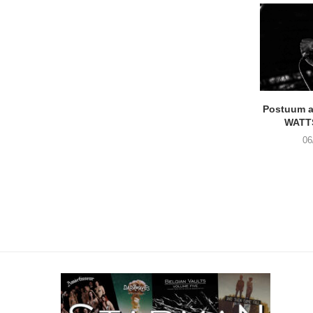
Postuum 
WATT
06