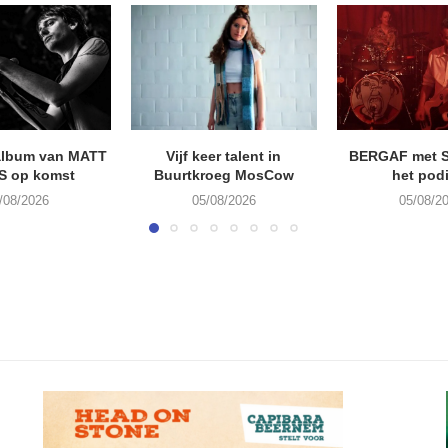
album van MATT
Vijf keer talent in
BERGAF met 
S op komst
Buurtkroeg MosCow
het pod
/08/2026
05/08/2026
05/08/2