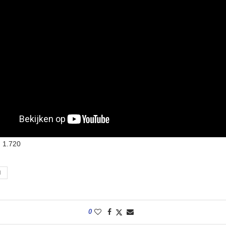
:
1.720
N
0