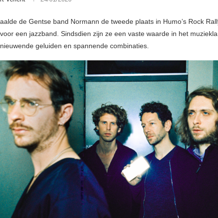
aalde de Gentse band Normann de tweede plaats in Humo’s Rock Rally
s voor een jazzband. Sindsdien zijn ze een vaste waarde in het muziek
rnieuwende geluiden en spannende combinaties.