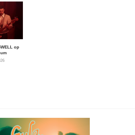
SWELL op
LIGHTSPEED speelt met
Uitheems Geduister
ium
THE SHEILA DIVINE in De...
02/08/2026
026
04/08/2026