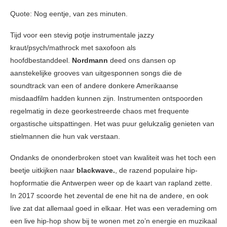
Quote: Nog eentje, van zes minuten.
Tijd voor een stevig potje instrumentale jazzy
kraut/psych/mathrock met saxofoon als
hoofdbestanddeel.
Nordmann
deed ons dansen op
aanstekelijke grooves van uitgesponnen songs die de
soundtrack van een of andere donkere Amerikaanse
misdaadfilm hadden kunnen zijn. Instrumenten ontspoorden
regelmatig in deze georkestreerde chaos met frequente
orgastische uitspattingen. Het was puur gelukzalig genieten van
stielmannen die hun vak verstaan.
Ondanks de ononderbroken stoet van kwaliteit was het toch een
beetje uitkijken naar
blackwave.
, de razend populaire hip-
hopformatie die Antwerpen weer op de kaart van rapland zette.
In 2017 scoorde het zevental de ene hit na de andere, en ook
live zat dat allemaal goed in elkaar. Het was een verademing om
een live hip-hop show bij te wonen met zo’n energie en muzikaal