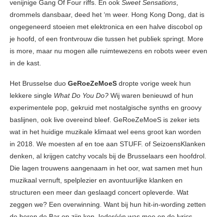
venijnige Gang Of Four riffs. En ook
Sweet Sensations
,
drommels dansbaar, deed het ‘m weer. Hong Kong Dong, dat is
ongegeneerd stoeien met elektronica en een halve discobol op
je hoofd, of een frontvrouw die tussen het publiek springt. More
is more, maar nu mogen alle ruimtewezens en robots weer even
in de kast.
Het Brusselse duo
GeRoeZeMoeS
dropte vorige week hun
lekkere single
What Do You Do?
Wij waren benieuwd of hun
experimentele pop, gekruid met nostalgische synths en groovy
baslijnen, ook live overeind bleef. GeRoeZeMoeS is zeker iets
wat in het huidige muzikale klimaat wel eens groot kan worden
in 2018. We moesten af en toe aan STUFF. of SeizoensKlanken
denken, al krijgen catchy vocals bij de Brusselaars een hoofdrol.
Die lagen trouwens aangenaam in het oor, wat samen met hun
muzikaal vernuft, spelplezier en avontuurlijke klanken en
structuren een meer dan geslaagd concert opleverde. Wat
zeggen we? Een overwinning. Want bij hun hit-in-wording zetten
de heren de Bar op zijn kop. Iederéén was mee en de lyrics