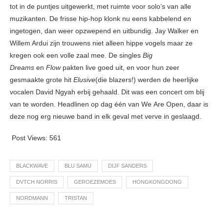
tot in de puntjes uitgewerkt, met ruimte voor solo’s van alle
muzikanten. De frisse hip-hop klonk nu eens kabbelend en
ingetogen, dan weer opzwepend en uitbundig. Jay Walker en
Willem Ardui zijn trouwens niet alleen hippe vogels maar ze
kregen ook een volle zaal mee. De singles
Big
Dreams
en
Flow
pakten live goed uit, en voor hun zeer
gesmaakte grote hit
Elusive
(die blazers!) werden de heerlijke
vocalen David Ngyah erbij gehaald. Dit was een concert om blij
van te worden. Headlinen op dag één van We Are Open, daar is
deze nog erg nieuwe band in elk geval met verve in geslaagd.
Post Views:
561
BLACKWAVE
BLU SAMU
DIJF SANDERS
DVTCH NORRIS
GEROEZEMOES
HONGKONGDONG
NORDMANN
TRISTAN