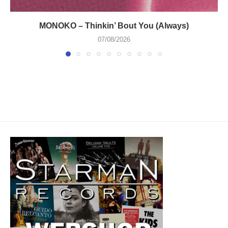
MONOKO – Thinkin’ Bout You (Always)
07/08/2026