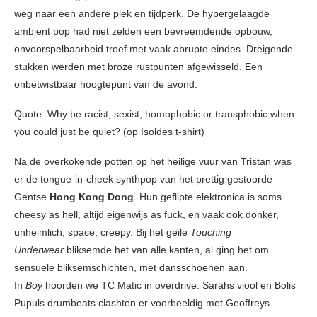
weg naar een andere plek en tijdperk. De hypergelaagde
ambient pop had niet zelden een bevreemdende opbouw,
onvoorspelbaarheid troef met vaak abrupte eindes. Dreigende
stukken werden met broze rustpunten afgewisseld. Een
onbetwistbaar hoogtepunt van de avond.
Quote: Why be racist, sexist, homophobic or transphobic when
you could just be quiet? (op Isoldes t-shirt)
Na de overkokende potten op het heilige vuur van Tristan was
er de tongue-in-cheek synthpop van het prettig gestoorde
Gentse
Hong Kong Dong
. Hun geflipte elektronica is soms
cheesy as hell, altijd eigenwijs as fuck, en vaak ook donker,
unheimlich, space, creepy. Bij het geile
Touching
Underwear
bliksemde het van alle kanten, al ging het om
sensuele bliksemschichten, met dansschoenen aan.
In
Boy
hoorden we TC Matic in overdrive. Sarahs viool en Bolis
Pupuls drumbeats clashten er voorbeeldig met Geoffreys