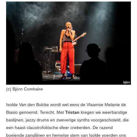
(c) Björn Comhaire
Isolde Van den Bulcke wordt wel eens de Vlaamse Melanie de
Biasio genoemd. Terecht. Met
Tristan
kregen we weerbarstige
baslijnen, jazzy drums en zweverige synths voorgeschoteld, die
een haast claustrofobische sfeer creëerden. De razend
boeiende zanglijnen en hemelse stem van Isolde voerden ons