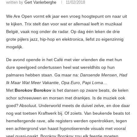
written by
Gert Vanlerberghe
11/02/2018
We Are Open vormt elk jaar een vroeg hoogtepunt om naar uit
te kijken. Trix stelt dan voor wat er allemaal leeft in muzikaal
België, vaak nog onder de radar. Op dag één leken de drie
grote pijlers jazz, hip-hop en elektronica, liefst zo eigenzinnig
mogelijk.
De avond opende in het Café met vier vrienden die met hun
dure speelgoed ondertussen heel wat wereldhits op hun
palmares hebben staan. Ga maar na:
Dansende Mensen
,
Had
Ik Maar Wat Meer Vakantie
,
Opa Euro
,
Papi Loma
…
Met
Borokov Borokov
is het dansen op zware beats, de kelen
schor schreeuwen en morsen met drankjes. Is de muziek ook
goed? Absoluut. Underworld meets de duivel zelve, en doe daar
nog wat toetsen Kraftwerk bij. Of zoiets. Van beukende beats tot
hemeltergende rave, alle registers werden opentrokken, tegen
een achtergrond van haast hypnotiserende visuals met vooral
veel quasi-naakt. Borokov Borokov zou elk feestje moeten