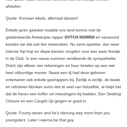
afsluiten.
Quote: Komaan eikels, allemaal dansen!
Enkele jaren geleden maakte ons land kennis met de
getalenteerde Antwerpse rapper
DVTCH NORRIS
en vanavond
konden we dat ook live meemaken. Nu eens speelse, dan weer
intense hip-hop en diepe bassen zorgden voor een waar feestje
in de Club. In een nieuw nummer ventileerde de sympathieke
Dvtch zijn afkeer van rekeningen en huur betalen op een wel
heel uitbundige manier. Naast een dj had deze geboren
entertainer ook enkele gastrappers bij. Eerlijk is eerlijk, de beats
en refreinen klonken soms iets te veel van hetzelfde, al helpt het
dat de heren een koffer vol meezingers bij hadden. Een
Seeking
Closure
en een
Caught Up
gingen er goed in.
Quote: Fourty-seven and he’s dancing way more than you
youngsters. Later I wanna be that guy.