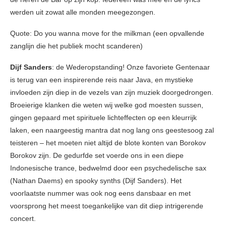
werden uit zowat alle monden meegezongen.
Quote: Do you wanna move for the milkman (een opvallende
zanglijn die het publiek mocht scanderen)
Dijf Sanders
: de Wederopstanding! Onze favoriete Gentenaar
is terug van een inspirerende reis naar Java, en mystieke
invloeden zijn diep in de vezels van zijn muziek doorgedrongen.
Broeierige klanken die weten wij welke god moesten sussen,
gingen gepaard met spirituele lichteffecten op een kleurrijk
laken, een naargeestig mantra dat nog lang ons geestesoog zal
teisteren – het moeten niet altijd de blote konten van Borokov
Borokov zijn. De gedurfde set voerde ons in een diepe
Indonesische trance, bedwelmd door een psychedelische sax
(Nathan Daems) en spooky synths (Dijf Sanders). Het
voorlaatste nummer was ook nog eens dansbaar en met
voorsprong het meest toegankelijke van dit diep intrigerende
concert.