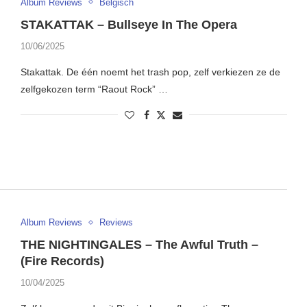
Album Reviews
Belgisch
STAKATTAK – Bullseye In The Opera
10/06/2025
Stakattak. De één noemt het trash pop, zelf verkiezen ze de
zelfgekozen term “Raout Rock” …
Album Reviews
Reviews
THE NIGHTINGALES – The Awful Truth –
(Fire Records)
10/04/2025