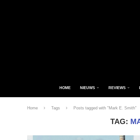
HOME
NIEUWS
REVIEWS
Home
Tags
Posts tagged with "Mark E. Smith"
TAG:
MA