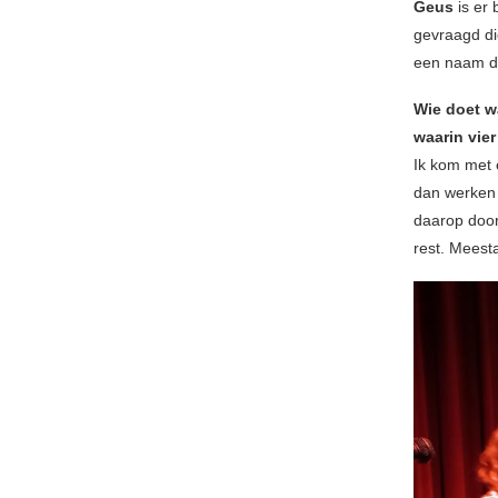
Geus
is er
gevraagd die
een naam di
Wie doet w
waarin vier
Ik kom met 
dan werken 
daarop door
rest. Meesta