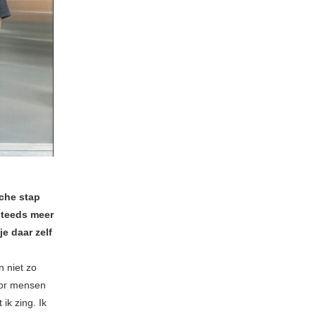
sche stap
steeds meer
je daar zelf
n niet zo
oor mensen
ik zing. Ik