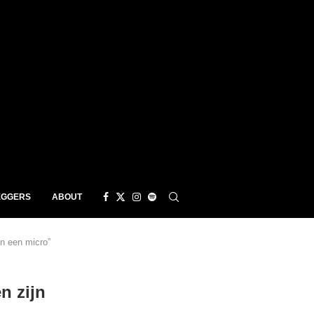
EGGERS
ABOUT
n een micro”
n zijn