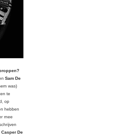
 proppen?
en
Sam De
chem was)
ten te
ad, op
ren hebben
ier mee
schrijven
.
Casper De