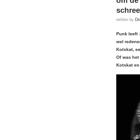
om de 
schree
written by
Di
Punk leeft 
wel redene
Kotskat, e
Of was het
Kotskat en 