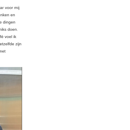
ar voor mij
enken en
e dingen
niks doen.
é voel ik
zelfde zijn
met