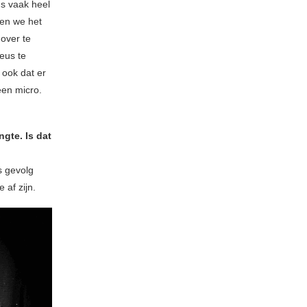
s vaak heel
ten we het
over te
ieus te
 ook dat er
een micro.
gte. Is dat
s gevolg
e af zijn.