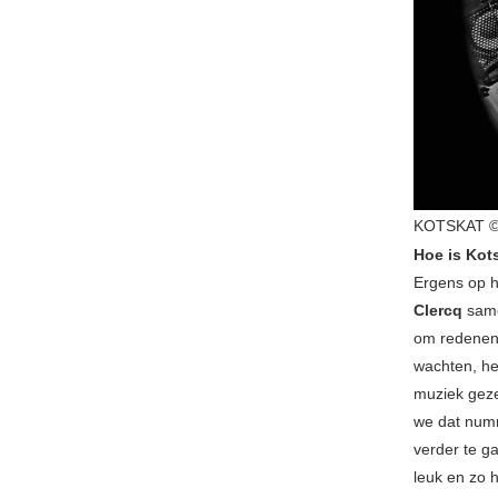
KOTSKAT ©
Hoe is Kot
Ergens op h
Clercq
same
om redenen d
wachten, he
muziek geze
we dat numm
verder te g
leuk en zo 