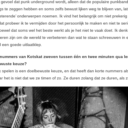
t gevoel dat punk underground wordt
,
alleen dat de populaire punkband
igs te zeggen hebben en soms zelfs bewust lijken weg te blijven van
,
la
eterende’ onderwerpen noemen. Ik vind het belangrijk om niet prekerig 
at probeer ik te vermijden door het persoonlijk te maken en niet te ser
oewel dat soms wel het beste werkt als je het niet te vaak doet. Ik denk
eren zijn om de wereld te verbeteren dan wat te staan schreeuwen in 
l een goede uitlaatklep.
nummers van Kotskat zweven tussen één en twee minuten qua len
ewuste keuze?
 spelen is een doelbewuste keuze
,
en dat heeft dan korte nummers al
r het is niet dat we ze timen of zo. Ze duren zolang dat ze duren
,
als z