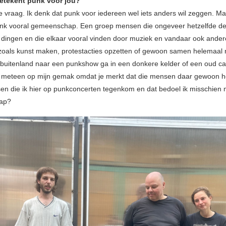
betekent punk voor jou?
ke vraag. Ik denk dat punk voor iedereen wel iets anders wil zeggen. Ma
unk vooral gemeenschap. Een groep mensen die ongeveer hetzelfde d
 dingen en die elkaar vooral vinden door muziek en vandaar ook ander
oals kunst maken, protestacties opzetten of gewoon samen helemaal 
et buitenland naar een punkshow ga in een donkere kelder of een oud caf
meteen op mijn gemak omdat je merkt dat die mensen daar gewoon het
en die ik hier op punkconcerten tegenkom en dat bedoel ik misschien 
ap?