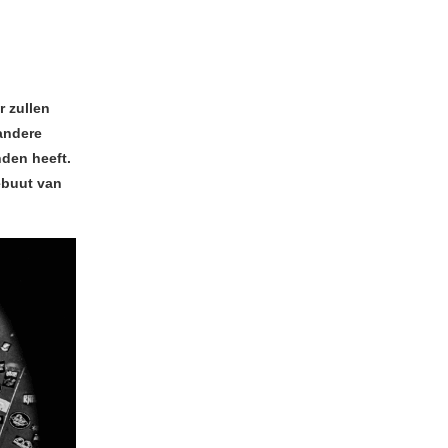
r zullen
andere
nden heeft.
ebuut van