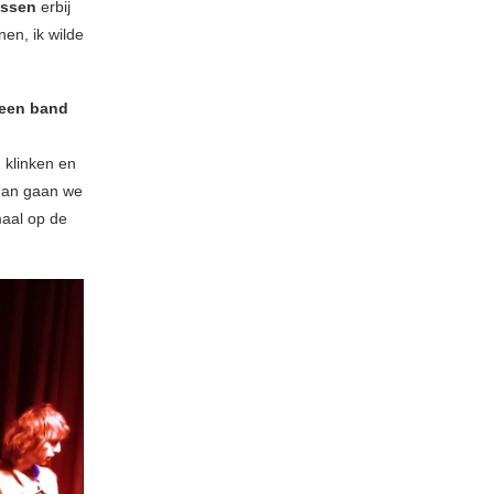
nssen
erbij
nen, ik wilde
 een band
 klinken en
 dan gaan we
maal op de