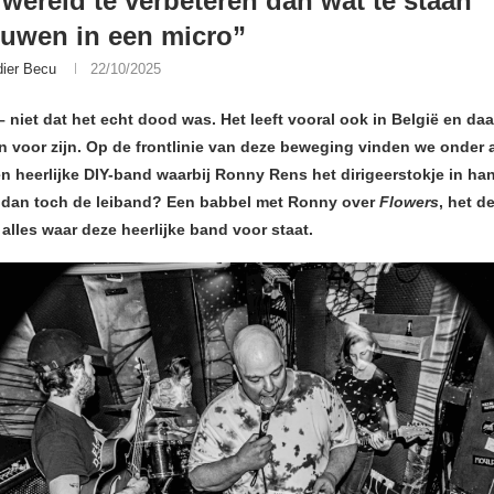
wereld te verbeteren dan wat te staan
uwen in een micro”
dier Becu
22/10/2025
– niet dat het echt dood was. Het leeft vooral ook in België en daa
n voor zijn. Op de frontlinie van deze beweging vinden we onder 
en heerlijke DIY-band waarbij Ronny Rens het dirigeerstokje in ha
 dan toch de leiband? Een babbel met Ronny over
Flowers
, het d
alles waar deze heerlijke band voor staat.