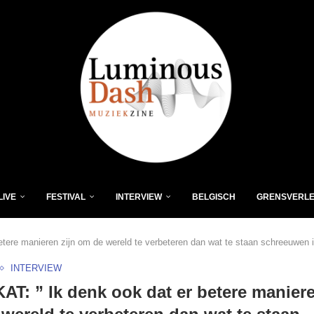
LIVE
FESTIVAL
INTERVIEW
BELGISCH
GRENSVERL
tere manieren zijn om de wereld te verbeteren dan wat te staan schreeuwen i
INTERVIEW
T: ” Ik denk ook dat er betere maniere