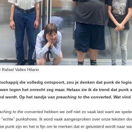
afael Valles Hilario
tschappij die volledig ontspoort, zou je denken dat punk de logi
uwen tegen het onrecht zeg maar. Helaas zie ik de trend dat punk 
d wordt. Op het randje van
preaching to the converted
. Wat vind 
aching to the converted
hebben we zelf niet zo vaak last want we spele
p “echte” punkshows. Ik word vaak aangesproken over onze teksten d
 se punk zijn en het is fijn om te merken dat er geluisterd wordt naar wat 