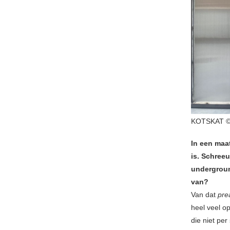
KOTSKAT © R
In een maa
is. Schree
undergroun
van?
Van dat
pre
heel veel o
die niet per