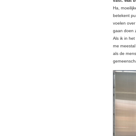
vast. Wat 
Ha, moeilij
betekent p
voelen over
gaan doen z
Als ik in h
me meestal 
als de mens
gemeensch