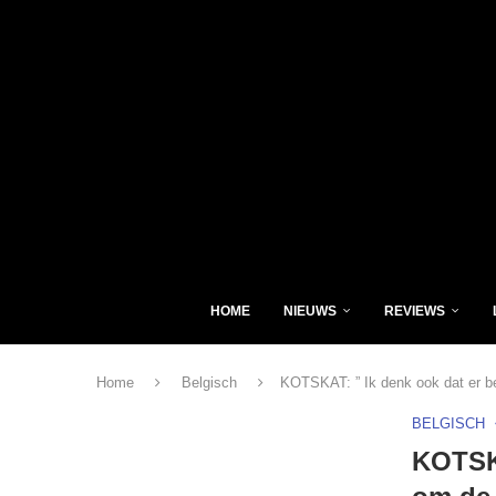
HOME
NIEUWS
REVIEWS
Home
Belgisch
KOTSKAT: ” Ik denk ook dat er be
BELGISCH
KOTSKA