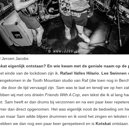
 Jeroen Jacobs
skat eigenlijk ontstaan? En wie kwam met de geniale naam op de
et einde van de lockdown zijn ik,
Rafael Valles Hilario
,
Lee Swinnen
ngekomen in de Tooth Mountain studio van Raf (die toen nog in Ber
ie door de tijd vervaagd zijn. Sam was te laat en terwijl we op hen za
bben wij met ons drieën
Friends With A Cop
, een tekst die ik al lang h
t. Sam heeft er dan drums bij verzonnen en na een paar keer repete
er dan direct opgenomen. Het was eigenlijk nooit de bedoeling om h
aan maar Sam wilde blijven drummen en ik vond het zingen en teksten 
hebben we dan nog een paar keer gerepeteerd en is
Kotskat
ontstaan