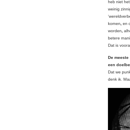
heb niet he
weinig zinn
‘wereldverb
komen
,
en d
worden
,
alh
betere mani
Dat is voora
De meeste 
een doelb
Dat we punk
denk ik. Maa