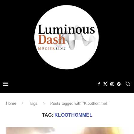
Home
Tags
Posts tagged with "Kloothommel"
TAG:
KLOOTHOMMEL