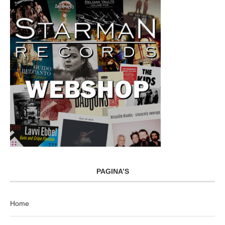
PAGINA’S
Home