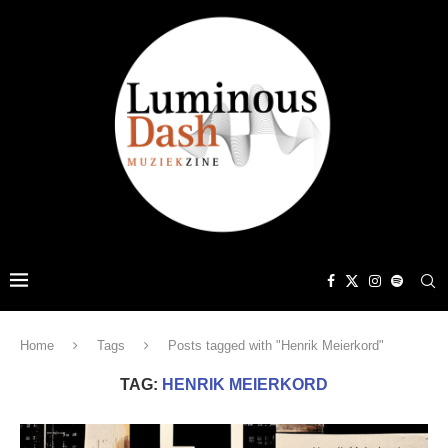
Home
Tags
Posts tagged with "Henrik Meierkord"
TAG:
HENRIK MEIERKORD