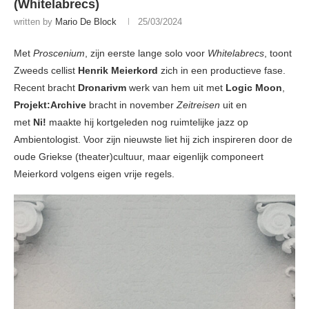
(Whitelabrecs)
written by
Mario De Block
25/03/2024
Met
Proscenium
, zijn eerste lange solo voor
Whitelabrecs
, toont
Zweeds cellist
Henrik Meierkord
zich in een productieve fase.
Recent bracht
Dronarivm
werk van hem uit met
Logic Moon
,
Projekt:Archive
bracht in november
Zeitreisen
uit en
met
Ni!
maakte hij kortgeleden nog ruimtelijke jazz op
Ambientologist. Voor zijn nieuwste liet hij zich inspireren door de
oude Griekse (theater)cultuur, maar eigenlijk componeert
Meierkord volgens eigen vrije regels.