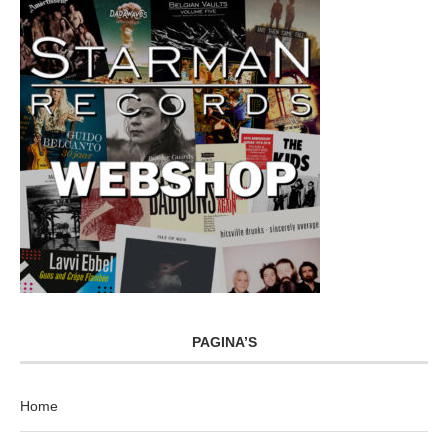
PAGINA’S
Home