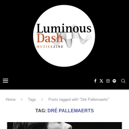
Home
Tags
Posts tagged with "Dré Pallemaerts"
TAG:
DRÉ PALLEMAERTS