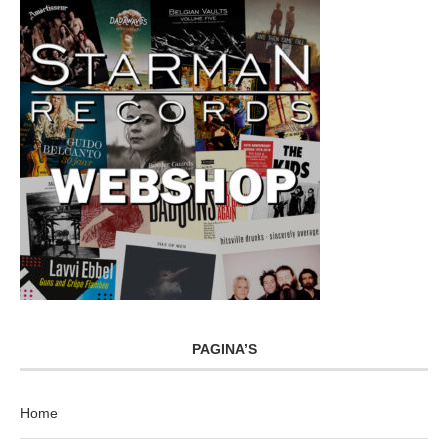
PAGINA’S
Home