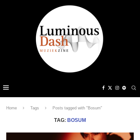
Home
Tags
Posts tagged with "Bosum"
TAG:
BOSUM