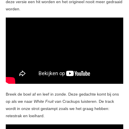
deze versie een hit worden en het origineel nooit meer gedraaid
worden.
Breek de boel af en leef in zonde. Deze gedachte komt bij ons
op als we naar
White Fruit
van Crackups luisteren. De track
wordt in onze strot gestampt zoals we het graag hebben:
retestrak en loeihard.