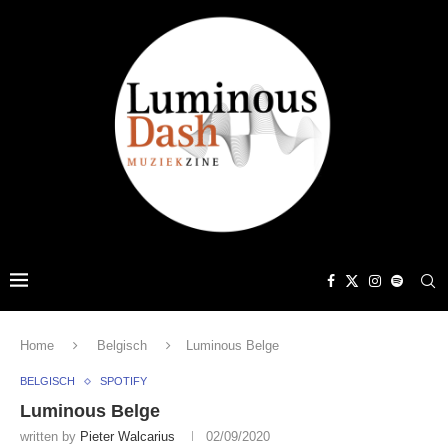
Home
Belgisch
Luminous Belge
BELGISCH
SPOTIFY
Luminous Belge
written by
Pieter Walcarius
02/09/2020