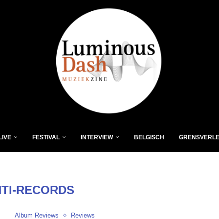
LIVE
FESTIVAL
INTERVIEW
BELGISCH
GRENSVERL
TI-RECORDS
Album Reviews
Reviews