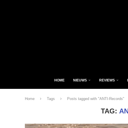
HOME
NIEUWS
REVIEWS
Home
Tags
Posts tagged with "ANTI-Records"
TAG:
AN