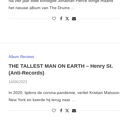
Na vier jaar stilte kondigde Jonathan Pierce vorige maand
het nieuwe album van The Drums …
Album Reviews
THE TALLEST MAN ON EARTH – Henry St.
(Anti-Records)
14/04/2023
In 2020, tijdens de corona-pandemie, verliet Kristian Matsson
New York en keerde hij terug naar …