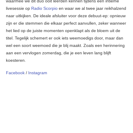
waarmee we dit duo ooit leerden kennen tijdens een intieme
livesessie op
Radio Scorpio
en waar we al twee jaar reikhalzend
naar uitkijken. De ideale afsluiter voor deze debuut-ep: opnieuw
zijn er die stemmen die elkaar perfect aanvullen, zeker wanneer
het lied op de juiste momenten openklapt als de bloem uit de
titel. Tegelijk schemert er ook iets weemoedigs door, maar dan
wel een soort weemoed die je blij maakt. Zoals een herinnering
aan een vervlogen zomerdag, die je een leven lang blijft
koesteren.
Facebook
/
Instagram