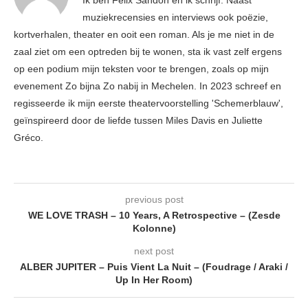
Ik ben Felix Sandon en ik schrijf. Naast
muziekrecensies en interviews ook poëzie,
kortverhalen, theater en ooit een roman. Als je me niet in de
zaal ziet om een optreden bij te wonen, sta ik vast zelf ergens
op een podium mijn teksten voor te brengen, zoals op mijn
evenement Zo bijna Zo nabij in Mechelen. In 2023 schreef en
regisseerde ik mijn eerste theatervoorstelling 'Schemerblauw',
geïnspireerd door de liefde tussen Miles Davis en Juliette
Gréco.
previous post
WE LOVE TRASH – 10 Years, A Retrospective – (Zesde
Kolonne)
next post
ALBER JUPITER – Puis Vient La Nuit – (Foudrage / Araki /
Up In Her Room)