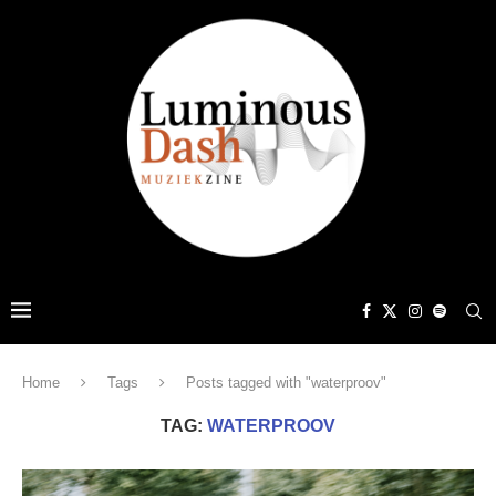
Home
Tags
Posts tagged with "waterproov"
TAG:
WATERPROOV