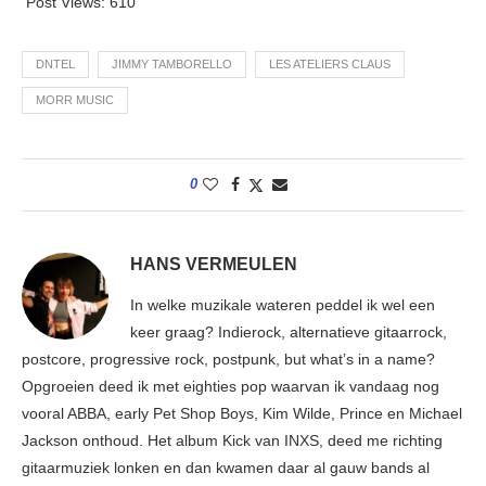
Post Views:
610
DNTEL
JIMMY TAMBORELLO
LES ATELIERS CLAUS
MORR MUSIC
0
HANS VERMEULEN
In welke muzikale wateren peddel ik wel een
keer graag? Indierock, alternatieve gitaarrock,
postcore, progressive rock, postpunk, but what’s in a name?
Opgroeien deed ik met eighties pop waarvan ik vandaag nog
vooral ABBA, early Pet Shop Boys, Kim Wilde, Prince en Michael
Jackson onthoud. Het album Kick van INXS, deed me richting
gitaarmuziek lonken en dan kwamen daar al gauw bands al