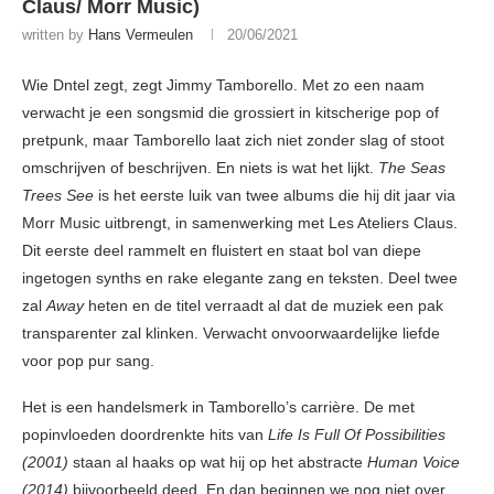
Claus/ Morr Music)
written by
Hans Vermeulen
20/06/2021
Wie Dntel zegt, zegt Jimmy Tamborello. Met zo een naam
verwacht je een songsmid die grossiert in kitscherige pop of
pretpunk, maar Tamborello laat zich niet zonder slag of stoot
omschrijven of beschrijven. En niets is wat het lijkt.
The Seas
Trees See
is het eerste luik van twee albums die hij dit jaar via
Morr Music uitbrengt, in samenwerking met Les Ateliers Claus.
Dit eerste deel rammelt en fluistert en staat bol van diepe
ingetogen synths en rake elegante zang en teksten. Deel twee
zal
Away
heten en de titel verraadt al dat de muziek een pak
transparenter zal klinken. Verwacht onvoorwaardelijke liefde
voor pop pur sang.
Het is een handelsmerk in Tamborello’s carrière. De met
popinvloeden doordrenkte hits van
Life Is Full Of Possibilities
(2001)
staan al haaks op wat hij op het abstracte
Human Voice
(2014)
bijvoorbeeld deed. En dan beginnen we nog niet over