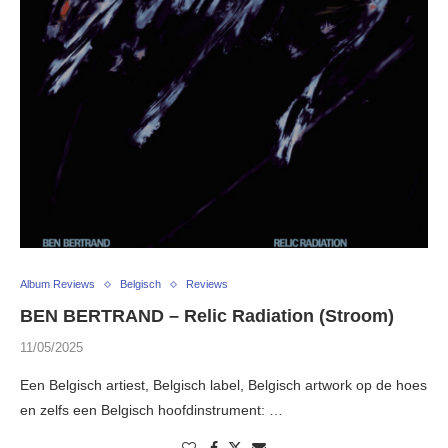
Album Reviews
Belgisch
Reviews
BEN BERTRAND – Relic Radiation (Stroom)
11/05/2025
Een Belgisch artiest, Belgisch label, Belgisch artwork op de hoes
en zelfs een Belgisch hoofdinstrument: …