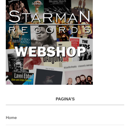
PAGINA’S
Home