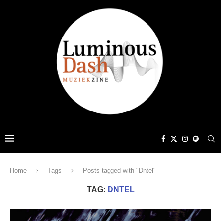
Home
Tags
Posts tagged with "Dntel"
TAG:
DNTEL