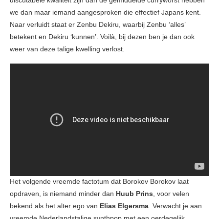
we dan maar iemand aangesproken die effectief Japans kent.
Naar verluidt staat er Zenbu Dekiru, waarbij Zenbu ‘alles’
betekent en Dekiru ‘kunnen’. Voilà, bij dezen ben je dan ook
weer van deze talige kwelling verlost.
Het volgende vreemde factotum dat Borokov Borokov laat
opdraven, is niemand minder dan
Huub Prins
, voor velen
bekend als het alter ego van
Elias Elgersma
. Verwacht je aan
vreemde Nederlandstalige synthpop met een oerdegelijk