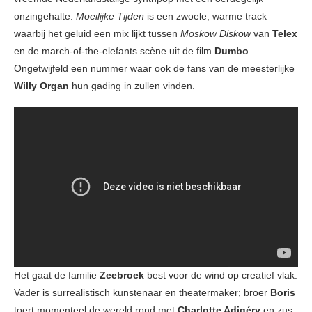
onzingehalte.
Moeilijke Tijden
is een zwoele, warme track
waarbij het geluid een mix lijkt tussen
Moskow Diskow
van
Telex
en de march-of-the-elefants scène uit de film
Dumbo
.
Ongetwijfeld een nummer waar ook de fans van de meesterlijke
Willy Organ
hun gading in zullen vinden.
Het gaat de familie
Zeebroek
best voor de wind op creatief vlak.
Vader is surrealistisch kunstenaar en theatermaker; broer
Boris
toert momenteel de wereld rond met
Charlotte Adigéry
en zus