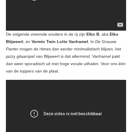
De volgende vreemde snuiters in de rij zijn
Elko B
, aka
Elko
Blijweert
, en
Vermin Twin
Lotte Vanhamel
. In
De Grauwe
Panter
mogen de ritmes dan eerder minimalistisch blijven, het
jazzy gitaarspel van Blijweert is dat allerminst. Vanhamel pakt
dan weer sporadisch uit met hoge vocale uithalen. Voor ons één
van de toppers van de plaat.