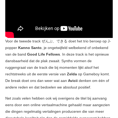
Voor de tweede track ぜんぶ、できる doet het trio beroep op J-
popper
Kanno Santo
, je ongetwijfeld welbekend of onbekend
van de band
Good Life Fellows
. In deze track is het opnieuw
dansbaarheid dat de plak zwaait. Synths vormen de
ruggengraat van de track die bij momenten lijkt alsof het
rechtstreeks uit de eerste versie van
Zelda
op Gameboy komt.
De break doet ons dan weer wat aan
Avicii
denken om één of
andere reden en dat bedoelen we absoluut positief.
Net zoals velen hebben ook wij overigens de titel bij aanvang
eens door een online vertaalmachine gehaald maar aangezien
die dingen regelmatig vertalingen produceren die van meer
discutabele kwaliteit zijn dan de gemiddelde curryworst hebben