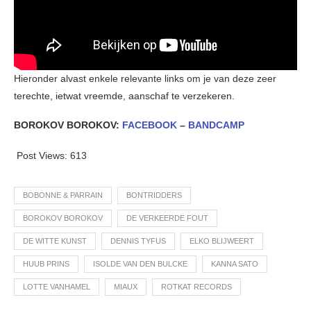
Hieronder alvast enkele relevante links om je van deze zeer
terechte, ietwat vreemde, aanschaf te verzekeren.
BOROKOV BOROKOV:
FACEBOOK
–
BANDCAMP
Post Views:
613
BOBONNE & PARRAIN
BONTRIDDERS
BOROKOV BOROKOV
DE VERKEERDE FOUT
DE WITTE KUNST
DENNIS TYFUS
ELKO BLIJWEERT
HUUB PRINS
ISOLDE VAN DEN BULCKE
KANNA SATO
LOTTE VANHAMEL
MIAUX
ROTKAT RECORDS