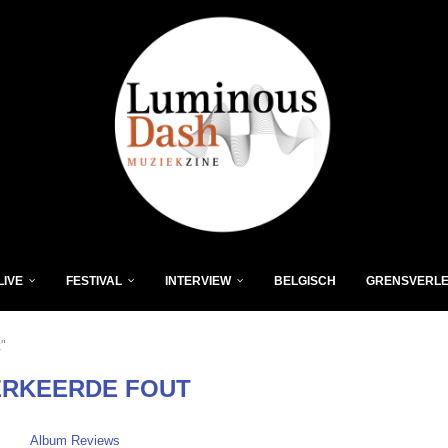
LIVE
FESTIVAL
INTERVIEW
BELGISCH
GRENSVERL
t"
ERKEERDE FOUT
Album Reviews