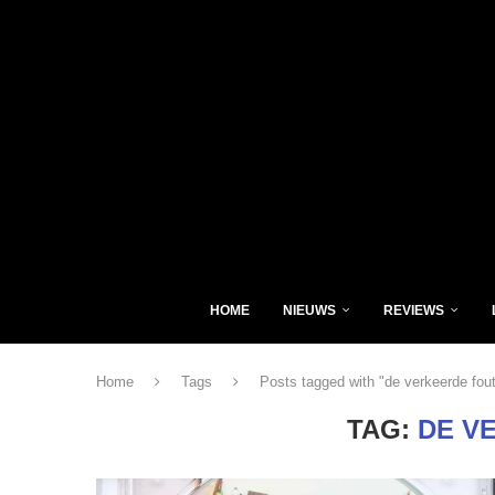
HOME
NIEUWS
REVIEWS
Home
Tags
Posts tagged with "de verkeerde fou
TAG:
DE V