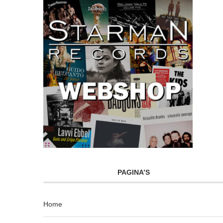
PAGINA’S
Home