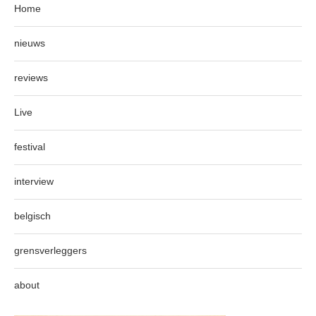
Home
nieuws
reviews
Live
festival
interview
belgisch
grensverleggers
about