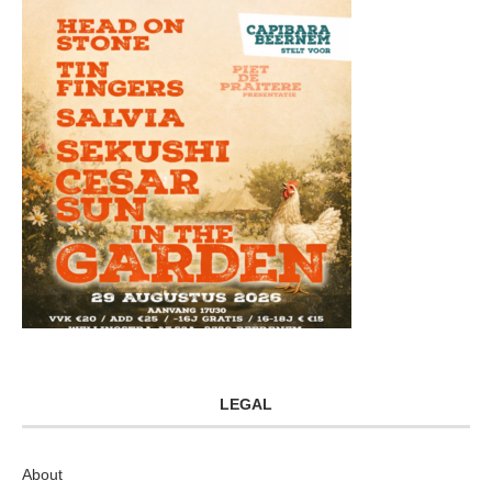
LEGAL
About