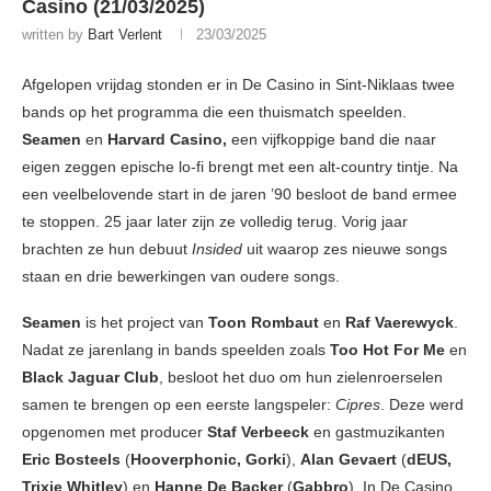
Casino (21/03/2025)
written by
Bart Verlent
23/03/2025
Afgelopen vrijdag stonden er in De Casino in Sint-Niklaas twee
bands op het programma die een thuismatch speelden.
Seamen
en
Harvard Casino,
een vijfkoppige band die naar
eigen zeggen epische lo-fi brengt met een alt-country tintje. Na
een veelbelovende start in de jaren ’90 besloot de band ermee
te stoppen. 25 jaar later zijn ze volledig terug. Vorig jaar
brachten ze hun debuut
Insided
uit waarop zes nieuwe songs
staan en drie bewerkingen van oudere songs.
Seamen
is het project van
Toon Rombaut
en
Raf Vaerewyck
.
Nadat ze jarenlang in bands speelden zoals
Too Hot For Me
en
Black Jaguar Club
, besloot het duo om hun zielenroerselen
samen te brengen op een eerste langspeler:
Cipres
. Deze werd
opgenomen met producer
Staf Verbeeck
en gastmuzikanten
Eric Bosteels
(
Hooverphonic, Gorki
),
Alan Gevaert
(
dEUS,
Trixie Whitley
) en
Hanne De Backer
(
Gabbro
). In De Casino