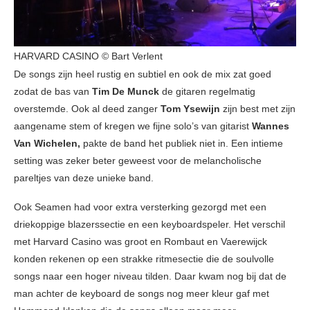
HARVARD CASINO © Bart Verlent
De songs zijn heel rustig en subtiel en ook de mix zat goed
zodat de bas van
Tim De Munck
de gitaren regelmatig
overstemde. Ook al deed zanger
Tom Ysewijn
zijn best met zijn
aangename stem of kregen we fijne solo’s van gitarist
Wannes
Van Wichelen,
pakte de band het publiek niet in. Een intieme
setting was zeker beter geweest voor de melancholische
pareltjes van deze unieke band.
Ook Seamen had voor extra versterking gezorgd met een
driekoppige blazerssectie en een keyboardspeler. Het verschil
met Harvard Casino was groot en Rombaut en Vaerewijck
konden rekenen op een strakke ritmesectie die de soulvolle
songs naar een hoger niveau tilden. Daar kwam nog bij dat de
man achter de keyboard de songs nog meer kleur gaf met