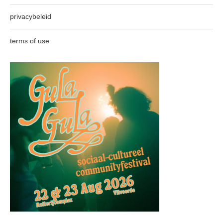
privacybeleid
terms of use