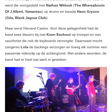
werd die voorgesteld met
Nathan Wittock
(
The Whereabouts
Of J Albert, Yamantau
) op drums en bassist
Hans Gryson
(
Gila, Black Jaguar Club
).
Maar eerst Harvard Casino. Voor deze gelegenheid had de
band twee blazers bij met
Koen Eechout
op trompet en een
saxofonist die ook de keyboards verzorgde. Daarnaast mocht
zangeres
Lola
de backings verzorgen en kreeg elk nummer een
passende videoclip op de achtergrond. Met andere woorden, de
band had er heel wat werk in gestoken.