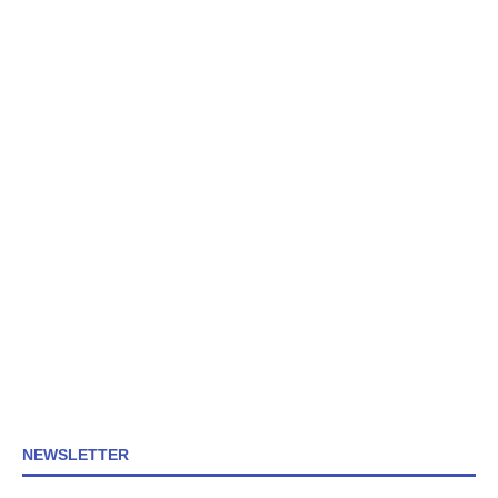
NEWSLETTER