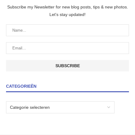
Subscribe my Newsletter for new blog posts, tips & new photos.
Let's stay updated!
CATEGORIEËN