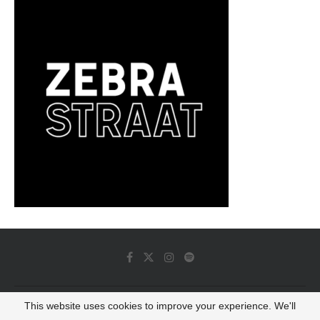
This website uses cookies to improve your experience. We'll
© 2022 - Luminous Dash All Rights Reserved