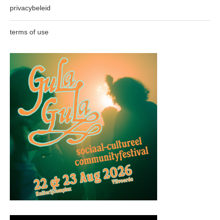
privacybeleid
terms of use