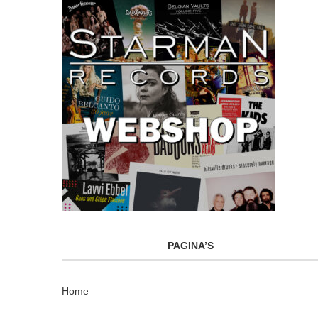
PAGINA’S
Home