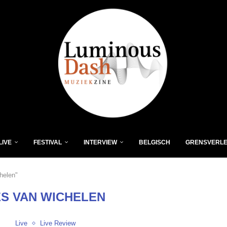
LIVE
FESTIVAL
INTERVIEW
BELGISCH
GRENSVERL
helen"
S VAN WICHELEN
Live
Live Review