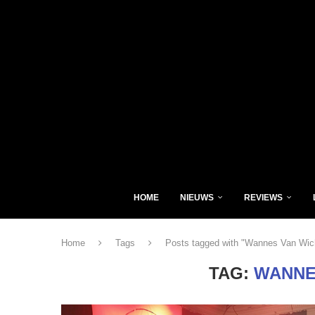
HOME
NIEUWS
REVIEWS
Home
Tags
Posts tagged with "Wannes Van Wic
TAG:
WANNE