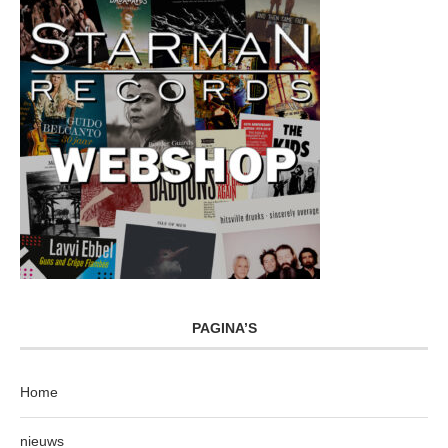
PAGINA’S
Home
nieuws