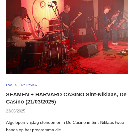
Live
Live Review
SEAMEN + HARVARD CASINO Sint-Niklaas, De
Casino (21/03/2025)
23/03/2025
Afgelopen vrijdag stonden er in De Casino in Sint-Niklaas twee
bands op het programma die …