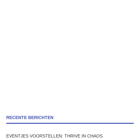
RECENTE BERICHTEN
EVENTJES VOORSTELLEN: THRIVE IN CHAOS