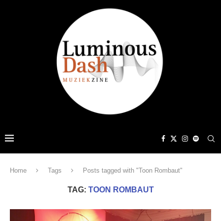
Home
Tags
Posts tagged with "Toon Rombaut"
TAG:
TOON ROMBAUT