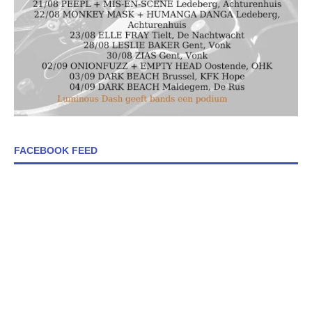
FACEBOOK FEED