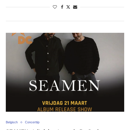
Belgisch
Concerttip