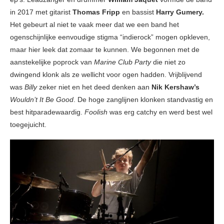
in 2017 met gitarist
Thomas Fripp
en bassist
Harry Gumery.
Het gebeurt al niet te vaak meer dat we een band het
ogenschijnlijke eenvoudige stigma “indierock” mogen opkleven,
maar hier leek dat zomaar te kunnen. We begonnen met de
aanstekelijke poprock van
Marine Club Party
die niet zo
dwingend klonk als ze wellicht voor ogen hadden. Vrijblijvend
was
Billy
zeker niet en het deed denken aan
Nik Kershaw’s
Wouldn’t It Be Good
. De hoge zanglijnen klonken standvastig en
best hitparadewaardig.
Foolish
was erg catchy en werd best wel
toegejuicht.