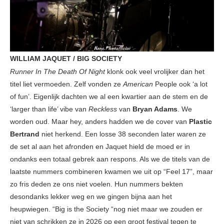
WILLIAM JAQUET / BIG SOCIETY
Runner In The Death Of Night
klonk ook veel vrolijker dan het
titel liet vermoeden. Zelf vonden ze
American
People ook ‘a lot
of fun’. Eigenlijk dachten we al een kwartier aan de stem en de
‘larger than life’ vibe van
Reckless
van
Bryan Adams
. We
worden oud. Maar hey, anders hadden we de cover van
Plastic
Bertrand
niet herkend. Een losse 38 seconden later waren ze
de set al aan het afronden en Jaquet hield de moed er in
ondanks een totaal gebrek aan respons. Als we de titels van de
laatste nummers combineren kwamen we uit op “Feel 17”, maar
zo fris deden ze ons niet voelen. Hun nummers bekten
desondanks lekker weg en we gingen bijna aan het
heupwiegen. “Big is the Society “nog niet maar we zouden er
niet van schrikken ze in 2026 op een groot festival tegen te