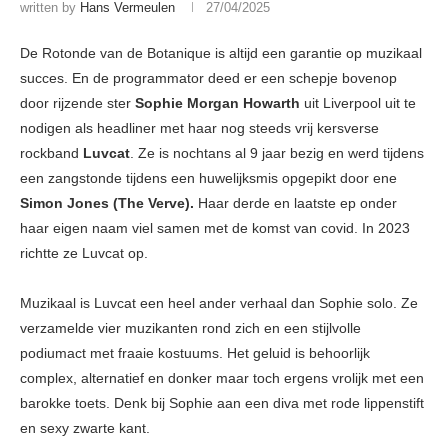
written by
Hans Vermeulen
27/04/2025
De Rotonde van de Botanique is altijd een garantie op muzikaal
succes. En de programmator deed er een schepje bovenop
door rijzende ster
Sophie Morgan Howarth
uit Liverpool uit te
nodigen als headliner met haar nog steeds vrij kersverse
rockband
Luvcat
. Ze is nochtans al 9 jaar bezig en werd tijdens
een zangstonde tijdens een huwelijksmis opgepikt door ene
Simon Jones (The Verve).
Haar derde en laatste ep onder
haar eigen naam viel samen met de komst van covid. In 2023
richtte ze Luvcat op.
Muzikaal is Luvcat een heel ander verhaal dan Sophie solo. Ze
verzamelde vier muzikanten rond zich en een stijlvolle
podiumact met fraaie kostuums. Het geluid is behoorlijk
complex, alternatief en donker maar toch ergens vrolijk met een
barokke toets. Denk bij Sophie aan een diva met rode lippenstift
en sexy zwarte kant.