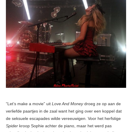
“Let’s make a movie” uit
Love And Money
droeg ze op aan de
verliefde paartjes in de zaal want het ging over een koppel dat
de seksuele escapades wilde vereeuwigen. Voor het herfstige
Spider
kroop Sophie achter de piano, maar het werd pas