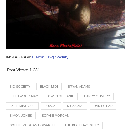
INSTAGRAM:
Luvcat
/
Big Society
Post Views:
1.281
BIG SOCIETY
BLACK MIDI
BRYAN ADAMS
FLEETWOOD MAC
GWEN STEFANIE
HARRY GUMERY
KYLIE MINOGUE
LUVCAT
NICK CAVE
RADIOHEAD
SIMON JONES
SOPHIE MORGAN
SOPHIE MORGAN HOWARTH
THE BIRTHDAY PARTY