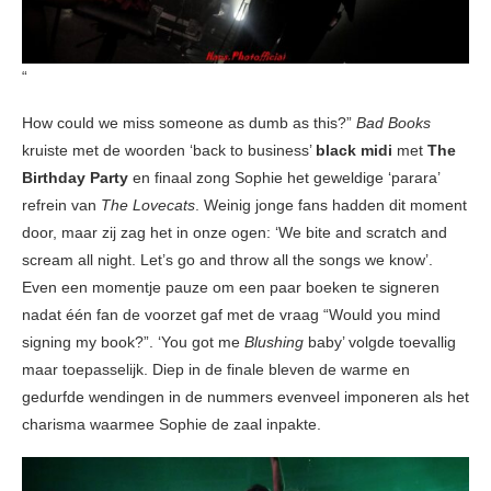
“
How could we miss someone as dumb as this?”
Bad Books
kruiste met de woorden ‘back to business’
black midi
met
The
Birthday Party
en finaal zong Sophie het geweldige ‘parara’
refrein van
The Lovecats
. Weinig jonge fans hadden dit moment
door, maar zij zag het in onze ogen: ‘We bite and scratch and
scream all night. Let’s go and throw all the songs we know’.
Even een momentje pauze om een paar boeken te signeren
nadat één fan de voorzet gaf met de vraag “Would you mind
signing my book?”. ‘You got me
Blushing
baby’ volgde toevallig
maar toepasselijk. Diep in de finale bleven de warme en
gedurfde wendingen in de nummers evenveel imponeren als het
charisma waarmee Sophie de zaal inpakte.