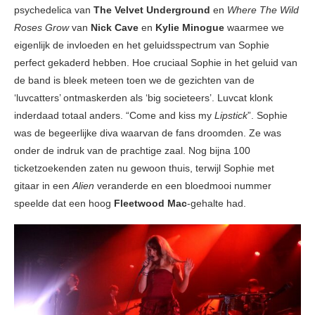
psychedelica van
The Velvet Underground
en
Where The Wild
Roses Grow
van
Nick Cave
en
Kylie Minogue
waarmee we
eigenlijk de invloeden en het geluidsspectrum van Sophie
perfect gekaderd hebben. Hoe cruciaal Sophie in het geluid van
de band is bleek meteen toen we de gezichten van de
‘luvcatters’ ontmaskerden als ‘big societeers’. Luvcat klonk
inderdaad totaal anders. “Come and kiss my
Lipstick
”. Sophie
was de begeerlijke diva waarvan de fans droomden. Ze was
onder de indruk van de prachtige zaal. Nog bijna 100
ticketzoekenden zaten nu gewoon thuis, terwijl Sophie met
gitaar in een
Alien
veranderde en een bloedmooi nummer
speelde dat een hoog
Fleetwood Mac
-gehalte had.