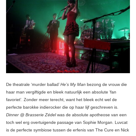
De theatrale ‘murder ballad’
He’s My Man
bezong de vrouw die
haar man vergiftigde en bleek natuurlijk een absolute ‘fan
favoriet’. Zonder meer terecht, want het bleek echt wel de
perfecte barokke indierocker die op haar lijf geschreven is.
Dinner @ Brasserie Zédel
was de absolute apotheose van een
toch wel erg overtuigende passage van Sophie Morgan. Luvcat
is de perfecte symbiose tussen de erfenis van The Cure en Nick