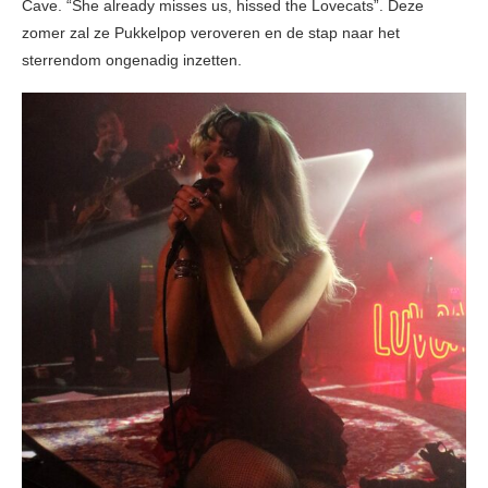
Cave. “She already misses us, hissed the Lovecats”. Deze
zomer zal ze Pukkelpop veroveren en de stap naar het
sterrendom ongenadig inzetten.