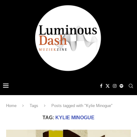
Home
Tags
Posts tagged with "Kylie Minogue"
TAG:
KYLIE MINOGUE