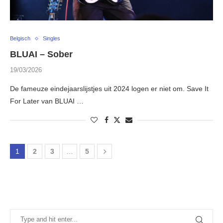
Belgisch
Singles
BLUAI – Sober
19/03/2026
De fameuze eindejaarslijstjes uit 2024 logen er niet om. Save It
For Later van BLUAI …
1
2
3
…
5