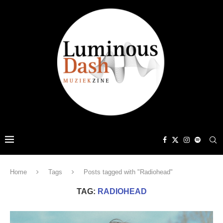
Home
Tags
Posts tagged with "Radiohead"
TAG:
RADIOHEAD