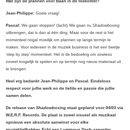
Wat zijn de plannen voor Bààn in de toekomst?
Jean-Philippe:
Goeie vraag!
Pascal:
We gaan stoppen! (lacht) We gaan nu
Shadowboxing
uitbrengen, dat is dan al één ding. Maar voor de rest is het
momenteel nogal moeilijk om plannen op lange termijn te
maken. Voor iedereen in de muziek business is het een beetje
‘step by step’ momenteel. Het is de bedoeling om sowieso
zoveel mogelijk te spelen en op termijn nog nieuw materiaal uit
te brengen.
Heel erg bedankt Jean-Philippe en Pascal. Eindeloos
respect voor jullie werk en de liefde en passie die jullie
samen delen.
De release van
Shadowboxing
staat gepland voor 04/03 via
W.E.R.F. Records. De plaat is zowel visueel als muzikaal
opnieuw een absolute aanwinst voor elke
muziekliefhebber. Echt een Luminous Dash-aanrader.