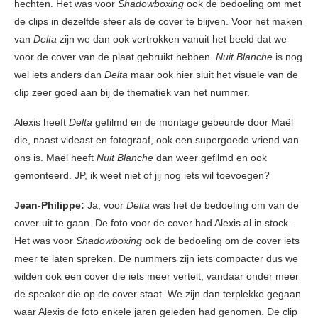
hechten. Het was voor
Shadowboxing
ook de bedoeling om met
de clips in dezelfde sfeer als de cover te blijven. Voor het maken
van
Delta
zijn we dan ook vertrokken vanuit het beeld dat we
voor de cover van de plaat gebruikt hebben.
Nuit Blanche
is nog
wel iets anders dan
Delta
maar ook hier sluit het visuele van de
clip zeer goed aan bij de thematiek van het nummer.
Alexis heeft
Delta
gefilmd en de montage gebeurde door Maël
die, naast videast en fotograaf, ook een supergoede vriend van
ons is. Maël heeft
Nuit Blanche
dan weer gefilmd en ook
gemonteerd. JP, ik weet niet of jij nog iets wil toevoegen?
Jean-Philippe:
Ja, voor
Delta
was het de bedoeling om van de
cover uit te gaan. De foto voor de cover had Alexis al in stock.
Het was voor
Shadowboxing
ook de bedoeling om de cover iets
meer te laten spreken. De nummers zijn iets compacter dus we
wilden ook een cover die iets meer vertelt, vandaar onder meer
de speaker die op de cover staat. We zijn dan terplekke gegaan
waar Alexis de foto enkele jaren geleden had genomen. De clip