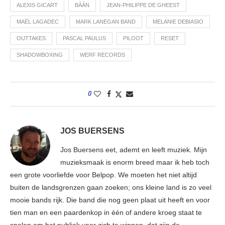
ALEXIS GICART
BÀÀN
JEAN-PHILIPPE DE GHEEST
MAËL LAGADEC
MARK LANEGAN BAND
MELANIE DEBIASIO
OUTTAKES
PASCAL PAULUS
PILOOT
RESET
SHADOWBOXING
WERF RECORDS
0
JOS BUERSENS
Jos Buersens eet, ademt en leeft muziek. Mijn
muzieksmaak is enorm breed maar ik heb toch
een grote voorliefde voor Belpop. We moeten het niet altijd
buiten de landsgrenzen gaan zoeken; ons kleine land is zo veel
mooie bands rijk. Die band die nog geen plaat uit heeft en voor
tien man en een paardenkop in één of andere kroeg staat te
spelen om het publiek voor zich te winnen, dat zijn de