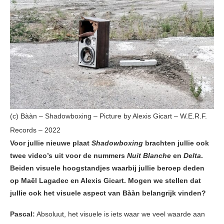
(c) Bààn – Shadowboxing – Picture by Alexis Gicart – W.E.R.F.
Records – 2022
Voor jullie nieuwe plaat
Shadowboxing
brachten jullie ook
twee video’s uit voor de nummers
Nuit Blanche
en
Delta
.
Beiden visuele hoogstandjes waarbij jullie beroep deden
op Maël Lagadec en Alexis Gicart. Mogen we stellen dat
jullie ook het visuele aspect van Bààn belangrijk vinden?
Pascal:
Absoluut, het visuele is iets waar we veel waarde aan