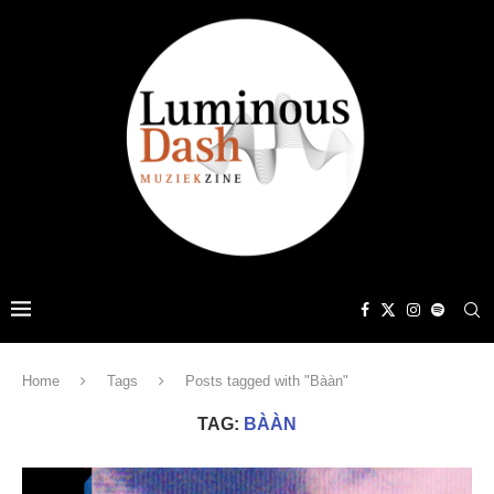
Home
Tags
Posts tagged with "Bààn"
TAG:
BÀÀN