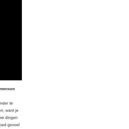
e mensen
onder te
en, want je
uwe dingen
goed gevoel