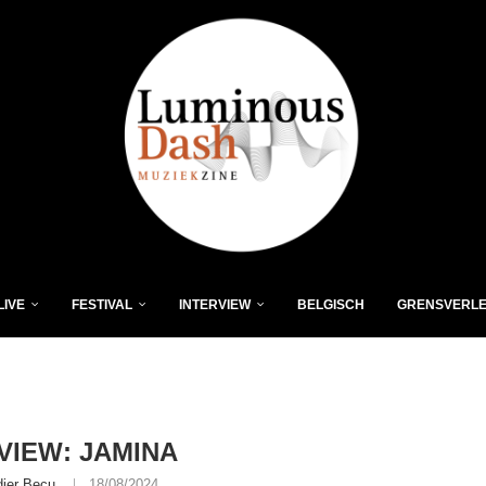
LIVE
FESTIVAL
INTERVIEW
BELGISCH
GRENSVERL
VIEW: JAMINA
dier Becu
18/08/2024