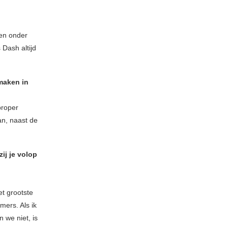
ren onder
Dash altijd
 maken in
proper
an, naast de
ij je volop
et grootste
ers. Als ik
 we niet, is