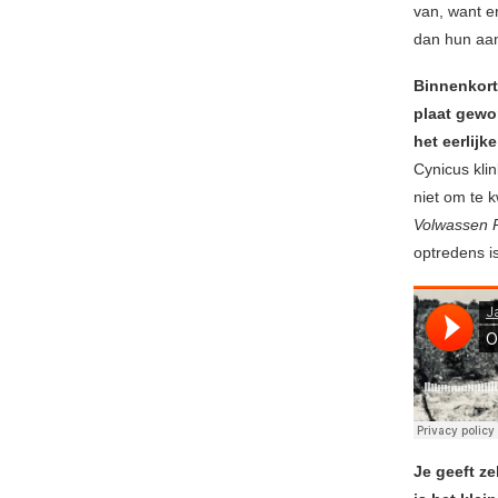
van, want e
dan hun aan
Binnenkort 
plaat gewor
het eerlijk
Cynicus kli
niet om te 
Volwassen 
optredens i
Je geeft ze