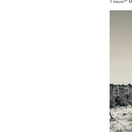
’t nieuw?” M