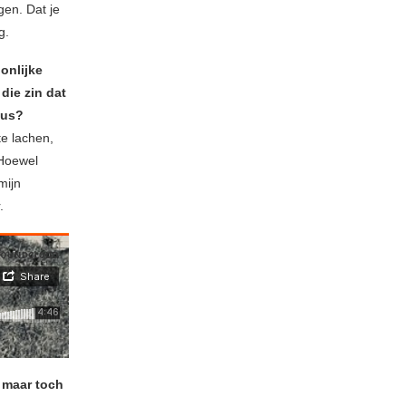
gen. Dat je
g.
onlijke
die zin dat
cus?
te lachen,
 Hoewel
mijn
.
, maar toch