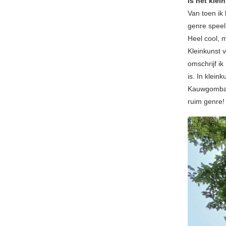
is het klei
Van toen ik
genre speel
Heel cool, m
Kleinkunst v
omschrijf i
is. In klei
Kauwgomball
ruim genre!