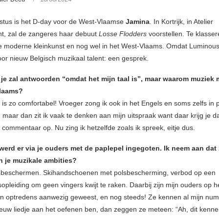
tus is het D-day voor de West-Vlaamse
Jamina
. In Kortrijk, in Atelier
t, zal de zangeres haar debuut
Losse Flodders
voorstellen. Te klasse
e moderne kleinkunst en nog wel in het West-Vlaams. Omdat Luminous 
oor nieuw Belgisch muzikaal talent: een gesprek.
t je zal antwoorden “omdat het mijn taal is”, maar waarom muziek
Vlaams?
 is zo comfortabel! Vroeger zong ik ook in het Engels en soms zelfs in 
 maar dan zit ik vaak te denken aan mijn uitspraak want daar krijg je d
commentaar op. Nu zing ik hetzelfde zoals ik spreek, eitje dus.
erd er via je ouders met de paplepel ingegoten. Ik neem aan dat z
n je muzikale ambities?
 beschermen. Skihandschoenen met polsbescherming, verbod op een
pleiding om geen vingers kwijt te raken. Daarbij zijn mijn ouders op h
jn optredens aanwezig geweest, en nog steeds! Ze kennen al mijn numm
euw liedje aan het oefenen ben, dan zeggen ze meteen: “Ah, dit kennen