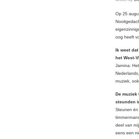
Op 25 augus
Nooitgedach
eigenzinnig
oog heeft v
Ik weet da
het West-
Jamina: Het
Nederlands,
muziek, ook 
De muziek w
steunden i
Steunen én
timmermanso
deel van mi
eens een ni