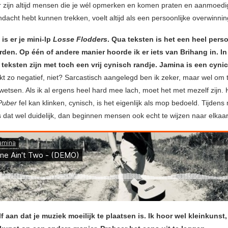
r zijn altijd mensen die je wél opmerken en komen praten en aanmoedi
dacht hebt kunnen trekken, voelt altijd als een persoonlijke overwinnin
is er je mini-lp
Losse Flodders
. Qua teksten is het een heel perso
den. Op één of andere manier hoorde ik er iets van Brihang in. In 
e teksten zijn met toch een vrij cynisch randje. Jamina is een cyni
nkt zo negatief, niet? Sarcastisch aangelegd ben ik zeker, maar wel om 
kwetsen. Als ik al ergens heel hard mee lach, moet het met mezelf zijn.
Puber
fel kan klinken, cynisch, is het eigenlijk als mop bedoeld. Tijdens 
s dat wel duidelijk, dan beginnen mensen ook echt te wijzen naar elkaar
lf aan dat je muziek moeilijk te plaatsen is. Ik hoor wel kleinkunst