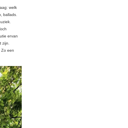
raag: welk
, ballads.
muziek.
Toch
utie ervan
 zijn.
… Zo een