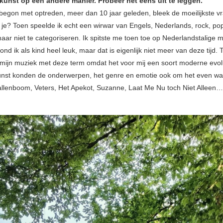
nkunst op een andere manier. Probeer het eens uit te leggen.
 begon met optreden, meer dan 10 jaar geleden, bleek de moeilijkste v
 je? Toen speelde ik echt een wirwar van Engels, Nederlands, rock, pop
aar niet te categoriseren. Ik spitste me toen toe op Nederlandstalige 
ond ik als kind heel leuk, maar dat is eigenlijk niet meer van deze tijd. 
k mijn muziek met deze term omdat het voor mij een soort moderne evol
nkunst konden de onderwerpen, het genre en emotie ook om het even wat
enboom, Veters, Het Apekot, Suzanne, Laat Me Nu toch Niet Alleen