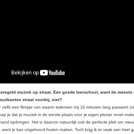
geregeld muziek op straat. Een goede leerschool, want de meest
uzikanten straal voorbij, niet?
r zelfs een filmpje van waarin iedereen mij 10 minuten lang passeert z
nap je dat je muziek in de eerste plaats voor je eigen plezier moet mak
mand opdringen. Het is daarom natuurlijk ook de perfecte plek om nie
, want je kan ongehoord fouten maken. Toch krijg ik er vaak een heel 