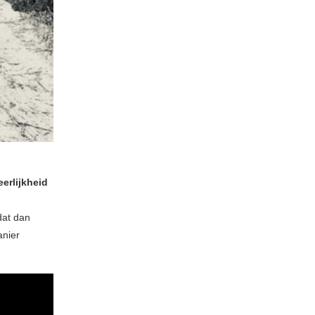
erlijkheid
dat dan
anier