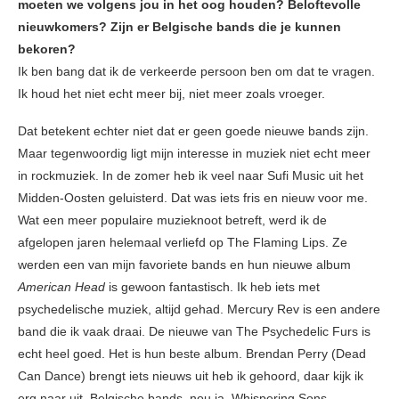
moeten we volgens jou in het oog houden? Beloftevolle
nieuwkomers? Zijn er Belgische bands die je kunnen
bekoren?
Ik ben bang dat ik de verkeerde persoon ben om dat te vragen.
Ik houd het niet echt meer bij, niet meer zoals vroeger.
Dat betekent echter niet dat er geen goede nieuwe bands zijn.
Maar tegenwoordig ligt mijn interesse in muziek niet echt meer
in rockmuziek. In de zomer heb ik veel naar Sufi Music uit het
Midden-Oosten geluisterd. Dat was iets fris en nieuw voor me.
Wat een meer populaire muzieknoot betreft, werd ik de
afgelopen jaren helemaal verliefd op The Flaming Lips. Ze
werden een van mijn favoriete bands en hun nieuwe album
American Head
is gewoon fantastisch. Ik heb iets met
psychedelische muziek, altijd gehad. Mercury Rev is een andere
band die ik vaak draai. De nieuwe van The Psychedelic Furs is
echt heel goed. Het is hun beste album. Brendan Perry (Dead
Can Dance) brengt iets nieuws uit heb ik gehoord, daar kijk ik
erg naar uit. Belgische bands, nou ja, Whispering Sons