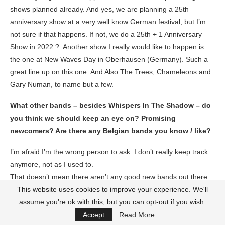
shows planned already. And yes, we are planning a 25th
anniversary show at a very well know German festival, but I’m
not sure if that happens. If not, we do a 25th + 1 Anniversary
Show in 2022 ?. Another show I really would like to happen is
the one at New Waves Day in Oberhausen (Germany). Such a
great line up on this one. And Also The Trees, Chameleons and
Gary Numan, to name but a few.
What other bands – besides Whispers In The Shadow – do
you think we should keep an eye on? Promising
newcomers? Are there any Belgian bands you know / like?
I’m afraid I’m the wrong person to ask. I don’t really keep track
anymore, not as I used to.
That doesn’t mean there aren’t any good new bands out there
though. But these days my interested in music lies not really in
This website uses cookies to improve your experience. We'll
rock music anymore. During the summer I’ve been listening a lot
assume you're ok with this, but you can opt-out if you wish.
to Sufi Music from the middle east, that was something fresh
Accept
Read More