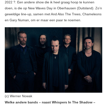
2022 ?. Een andere show die ik heel graag hoop te kunnen
doen, is die op New Waves Day in Oberhausen (Duitsland). Zo’n
geweldige line-up, samen met And Also The Trees, Chameleons
en Gary Numan, om er maar een paar te noemen.
(c) Werner Nowak
Welke andere bands – naast Whispers In The Shadow –