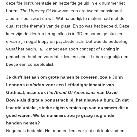
dezelfde instrumentatie en hetzelfde geluid in elk nummer liet
horen.
The Urgency Of Now
was een erg tweedimensionaal
album. Heel zwart en wit. Wat natuurlijk te maken had met de
dualistische thema’s van de plaat. En zo was het bedoeld. Deze
keer zijn de kleuren terug, alles is in 3D en sommige stukken
ervan zijn nogal trippy en psychedelisch. Dat was de bedoeling
vanaf het begin, ja. Ik moet een soort concept of richting in
gedachten hebben voordat ik liedjes schrijf. Ik ben eigenlijk een
beetje een conceptualist.
Je durft het aan om grote namen te coveren, zoals John
Lennons
Isolation
voor een liefdadigheidsactie van
Gothicat, maar ook
I’m Afraid Of Americans
van David
Bowie als digitale bonustrack bij het nieuwe album. En dat
leverde unieke, sterke eigen versies op van nummers die al
goed waren. Welke nummers zou je graag nog onder
handen nemen?
Nogmaals bedankt. Het moeten liedjes zijn die ik leuk vind en