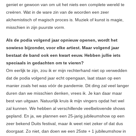
geniet er gewoon van om uit het niets een complete wereld te
creëren. Wat in de ware zin van de woorden een zeer
alchemistisch of magisch proces is. Muziek of kunst is magie,
misschien in zijn puurste vorm.
Als de podia volgend jaar opnieuw openen, wordt het
sowieso bijzonder, voor elke artiest. Maar volgend jaar
bestaat de band ook een kwart eeuw. Hebben jullie iets
speciaals in gedachten om te vieren?
Om eerlijk te zijn, zou ik er mijn rechterhand niet op verwedden
dat de podia volgend jaar echt opengaan, laat staan op een
manier zoals het was vóór de pandemie. Dit ding zal veel langer
duren dan we misschien denken, vrees ik. Je kan daar maar
best van uitgaan. Natuurlijk kruis ik mijn vingers opdat het wel
zal kunnen. We hebben al verschillende veelbelovende shows
gepland. En ja, we plannen een 25-jarig jubileumshow op een
zeer bekend Duits festival, maar ik weet niet zeker of dat dus
doorgaat. Zo niet, dan doen we een 25ste + 1 jubileumshow in