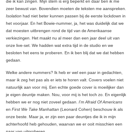
die ik kan zingen. Mijn stem is erg beperkt en daar ben ik me
zeer bewust van. Bovendien moeten de teksten me aanspreken.
Isolation
had niet beter kunnen passen bij de eerste lockdown in
het voorjaar. En het Bowie-nummer, ja, het was duidelijk dat we
dat moesten uitbrengen rond de tijd van de Amerikaanse
verkiezingen. Het maakt nu al meer dan een jaar deel uit van
onze live-set. We hadden wat extra tijd in de studio en we
besloten het eens te proberen. En ik ben blij dat we dat hebben
gedaan.
Welke andere nummers? Ik heb er wel een paar in gedachten,
maar ik zeg het pas als er iets te horen valt. Covers voelen niet
natuurlijk aan voor mij. Een echte goede cover is moeilijker dan
je eigen deuntje maken. Nou, voor mij is het toch zo. En eigenlijk
hebben we er nog niet zoveel gedaan.
I’m Afraid Of Americans
en
First We Take Manhattan
(Leonard Cohen) beschouw ik als
onze beste. Maar ja, er zijn een paar deuntjes die ik in mijn
achterhoofd heb gehouden, waarvan we er ooit misschien een
paar van uitproberen.