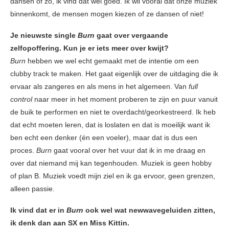
dansen of zo, ik vind dat wel goed. Ik wil vooral dat onze muziek
binnenkomt, de mensen mogen kiezen of ze dansen of niet!
Je nieuwste single
Burn
gaat over vergaande
zelfopoffering. Kun je er iets meer over kwijt?
Burn
hebben we wel echt gemaakt met de intentie om een
clubby track te maken. Het gaat eigenlijk over de uitdaging die ik
ervaar als zangeres en als mens in het algemeen. Van
full
control
naar meer in het moment proberen te zijn en puur vanuit
de buik te performen en niet te overdacht/georkestreerd. Ik heb
dat echt moeten leren, dat is loslaten en dat is moeilijk want ik
ben echt een denker (én een voeler), maar dat is dus een
proces.
Burn
gaat vooral over het vuur dat ik in me draag en
over dat niemand mij kan tegenhouden. Muziek is geen hobby
of plan B. Muziek voedt mijn ziel en ik ga ervoor, geen grenzen,
alleen passie.
Ik vind dat er in
Burn
ook wel wat newwavegeluiden zitten,
ik denk dan aan SX en Miss Kittin.