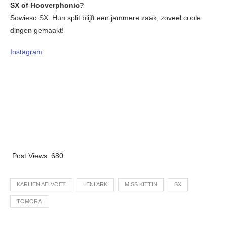
SX of Hooverphonic?
Sowieso SX. Hun split blijft een jammere zaak, zoveel coole
dingen gemaakt!
Instagram
Post Views:
680
KARLIEN AELVOET
LENI ARK
MISS KITTIN
SX
TOMORA