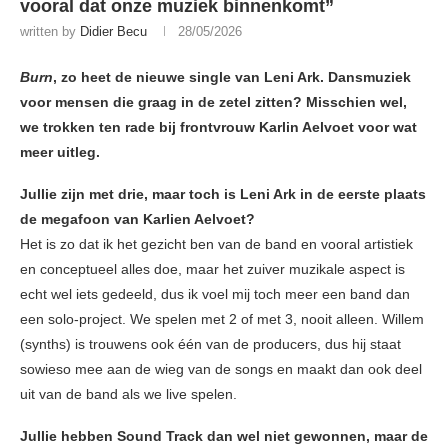
vooral dat onze muziek binnenkomt”
written by
Didier Becu
28/05/2026
Burn
, zo heet de nieuwe single van Leni Ark. Dansmuziek
voor mensen die graag in de zetel zitten? Misschien wel,
we trokken ten rade bij frontvrouw Karlin Aelvoet voor wat
meer uitleg.
Jullie zijn met drie, maar toch is Leni Ark in de eerste plaats
de megafoon van Karlien Aelvoet?
Het is zo dat ik het gezicht ben van de band en vooral artistiek
en conceptueel alles doe, maar het zuiver muzikale aspect is
echt wel iets gedeeld, dus ik voel mij toch meer een band dan
een solo-project. We spelen met 2 of met 3, nooit alleen. Willem
(synths) is trouwens ook één van de producers, dus hij staat
sowieso mee aan de wieg van de songs en maakt dan ook deel
uit van de band als we live spelen.
Jullie hebben Sound Track dan wel niet gewonnen, maar de