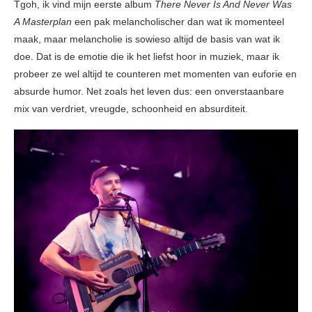
Tgoh, ik vind mijn eerste album
There Never Is And Never Was
A Masterplan
een pak melancholischer dan wat ik momenteel
maak, maar melancholie is sowieso altijd de basis van wat ik
doe. Dat is de emotie die ik het liefst hoor in muziek, maar ik
probeer ze wel altijd te counteren met momenten van euforie en
absurde humor. Net zoals het leven dus: een onverstaanbare
mix van verdriet, vreugde, schoonheid en absurditeit.