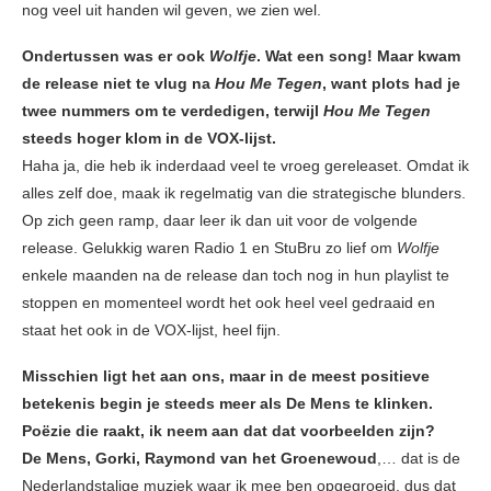
nog veel uit handen wil geven, we zien wel.
Ondertussen was er ook
Wolfje
. Wat een song! Maar kwam
de release niet te vlug na
Hou Me Tegen
, want plots had je
twee nummers om te verdedigen, terwijl
Hou Me Tegen
steeds hoger klom in de VOX-lijst.
Haha ja, die heb ik inderdaad veel te vroeg gereleaset. Omdat ik
alles zelf doe, maak ik regelmatig van die strategische blunders.
Op zich geen ramp, daar leer ik dan uit voor de volgende
release. Gelukkig waren Radio 1 en StuBru zo lief om
Wolfje
enkele maanden na de release dan toch nog in hun playlist te
stoppen en momenteel wordt het ook heel veel gedraaid en
staat het ook in de VOX-lijst, heel fijn.
Misschien ligt het aan ons, maar in de meest positieve
betekenis begin je steeds meer als De Mens te klinken.
Poëzie die raakt, ik neem aan dat dat voorbeelden zijn?
De Mens, Gorki, Raymond van het Groenewoud
,… dat is de
Nederlandstalige muziek waar ik mee ben opgegroeid, dus dat