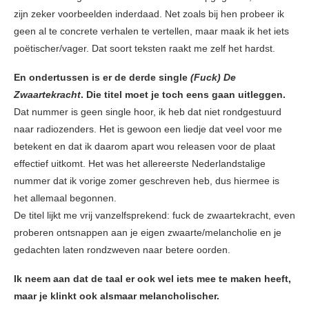
zijn zeker voorbeelden inderdaad. Net zoals bij hen probeer ik
geen al te concrete verhalen te vertellen, maar maak ik het iets
poëtischer/vager. Dat soort teksten raakt me zelf het hardst.
En ondertussen is er de derde single
(Fuck) De
Zwaartekracht
. Die titel moet je toch eens gaan uitleggen.
Dat nummer is geen single hoor, ik heb dat niet rondgestuurd
naar radiozenders. Het is gewoon een liedje dat veel voor me
betekent en dat ik daarom apart wou releasen voor de plaat
effectief uitkomt. Het was het allereerste Nederlandstalige
nummer dat ik vorige zomer geschreven heb, dus hiermee is
het allemaal begonnen.
De titel lijkt me vrij vanzelfsprekend: fuck de zwaartekracht, even
proberen ontsnappen aan je eigen zwaarte/melancholie en je
gedachten laten rondzweven naar betere oorden.
Ik neem aan dat de taal er ook wel iets mee te maken heeft,
maar je klinkt ook alsmaar melancholischer.