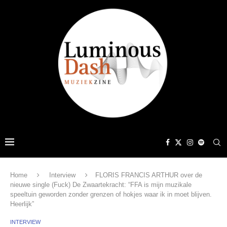
Home
Interview
FLORIS FRANCIS ARTHUR over de
nieuwe single (Fuck) De Zwaartekracht: “FFA is mijn muzikale
speeltuin geworden zonder grenzen of hokjes waar ik in moet blijven.
Heerlijk”
INTERVIEW