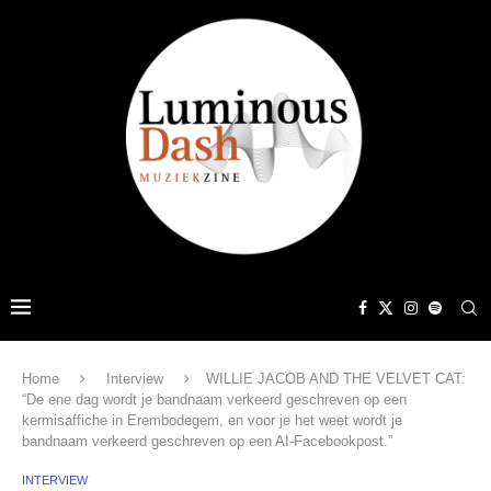
Home
Interview
WILLIE JACOB AND THE VELVET CAT:
“De ene dag wordt je bandnaam verkeerd geschreven op een
kermisaffiche in Erembodegem, en voor je het weet wordt je
bandnaam verkeerd geschreven op een AI-Facebookpost.”
INTERVIEW