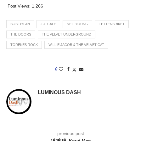
Post Views:
1.266
BOB DYLAN
J.J. CALE
NEIL YOUNG
TETTENBRIKET
THE DOORS
THE VELVET UNDERGROUND
TOREKES ROCK
WILLIE JACOB & THE VELVET CAT
0
LUMINOUS DASH
previous post
JÉJÉJÉ- Koud Man