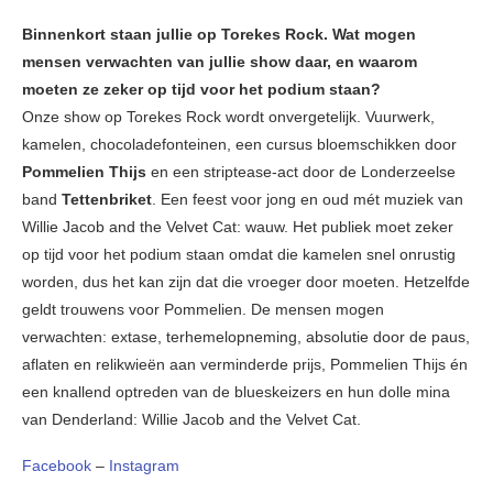
Binnenkort staan jullie op Torekes Rock. Wat mogen
mensen verwachten van jullie show daar, en waarom
moeten ze zeker op tijd voor het podium staan?
Onze show op Torekes Rock wordt onvergetelijk. Vuurwerk,
kamelen, chocoladefonteinen, een cursus bloemschikken door
Pommelien Thijs
en een striptease-act door de Londerzeelse
band
Tettenbriket
. Een feest voor jong en oud mét muziek van
Willie Jacob and the Velvet Cat: wauw. Het publiek moet zeker
op tijd voor het podium staan omdat die kamelen snel onrustig
worden, dus het kan zijn dat die vroeger door moeten. Hetzelfde
geldt trouwens voor Pommelien. De mensen mogen
verwachten: extase, terhemelopneming, absolutie door de paus,
aflaten en relikwieën aan verminderde prijs, Pommelien Thijs én
een knallend optreden van de blueskeizers en hun dolle mina
van Denderland: Willie Jacob and the Velvet Cat.
Facebook
–
Instagram