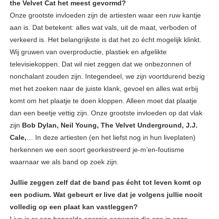
the Velvet Cat het meest gevormd?
Onze grootste invloeden zijn de artiesten waar een ruw kantje
aan is. Dat betekent: alles wat vals, uit de maat, verboden of
verkeerd is. Het belangrijkste is dat het zo écht mogelijk klinkt.
Wij gruwen van overproductie, plastiek en afgelikte
televisiekoppen. Dat wil niet zeggen dat we onbezonnen of
nonchalant zouden zijn. Integendeel, we zijn voortdurend bezig
met het zoeken naar de juiste klank, gevoel en alles wat erbij
komt om het plaatje te doen kloppen. Alleen moet dat plaatje
dan een beetje vettig zijn. Onze grootste invloeden op dat vlak
zijn
Bob Dylan, Neil Young, The Velvet Underground, J.J.
Cale,
… In deze artiesten (en het liefst nog in hun liveplaten)
herkennen we een soort georkestreerd je-m’en-foutisme
waarnaar we als band op zoek zijn.
Jullie zeggen zelf dat de band pas écht tot leven komt op
een podium. Wat gebeurt er live dat je volgens jullie nooit
volledig op een plaat kan vastleggen?