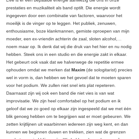
Live is er een bepaalde energie aanwezig die ons in onze
prestaties en muzikaliteit als band optilt. Die energie wordt
ingegeven door een combinatie van factoren, waarvoor het
moeilijk is de vinger op te leggen. Het publiek, zenuwen,
enthousiasme, boze klankmannen, gemiste oproepen van mijn
moeder, een ex-vriendin achterin de zaal, sloten alcohol,…
noem maar op. Ik denk dat wij die druk van het hier en nu nodig
hebben. Steek ons in een studio en die energie zakt in elkaar.
Het gebeurt ook vaak dat we halverwege de repetitie ermee
ophouden omdat we merken dat
Maxim
(de sologitarist) precies
wel in vorm is, dan hebben we het gevoel dat te moeten sparen
voor het podium. We zullen niet snel iets plat repeteren.
Daarnaast zijn wij ook een band die niet vies is van wat
improvisatie. We zijn heel comfortabel op het podium en ik
geloof dat we zo goed op elkaar zijn ingespeeld dat we met één
blik genoeg hebben om te begrijpen wat er moet gebeuren. We
zetten krijtlijnen uit waarbinnen iedereen zijn weg kent, en dan
kunnen we beginnen duwen en trekken, zien wat de grenzen