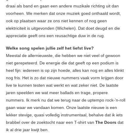
draai als band en gaan een andere muzikale richting uit dan
voorheen. We merken dat onze muziek goed onthaald wordt,
ook op plaatsen waar ze ons niet kennen of nog geen
elektriciteit is uitgevonden (Wichelen). Dat doet deugd en die
appreciatie geeft ons een reusachtige duw in de rug.
Welke song spelen jullie zelf het liefst live?
Meestal de allernieuwste, die hebben we niet veel of gewoon
niet gerepeteerd. De energie die dat geeft op een podium is
heel fijn: iedereen is op zijn hoede, alles kan nog en alles klinkt
nog fris. Het is zo dat nieuwe nummers vaak vorm krijgen door
live te kunnen testen wat werkt en wat zeker niet. De laatste
jaren speelden we wat meer ballads en trage, propere
nummers. Ik merk nu dat we terug naar de uptempo rock-’n-roll
gaan waar we vandaan komen. Onze laatste nieuwe is een
lekker stevige, quasi volledig instrumentaal, behalve dat ik iets
brabbel over de zoektocht naar een T-shirt van
The Doors
dat
ik al drie jaar kwijt ben.