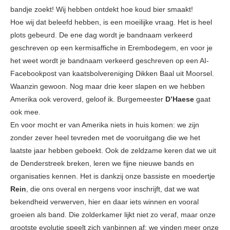
bandje zoekt! Wij hebben ontdekt hoe koud bier smaakt!
Hoe wij dat beleefd hebben, is een moeilijke vraag. Het is heel
plots gebeurd. De ene dag wordt je bandnaam verkeerd
geschreven op een kermisaffiche in Erembodegem, en voor je
het weet wordt je bandnaam verkeerd geschreven op een AI-
Facebookpost van kaatsbolvereniging Dikken Baal uit Moorsel.
Waanzin gewoon. Nog maar drie keer slapen en we hebben
Amerika ook veroverd, geloof ik. Burgemeester
D’Haese
gaat
ook mee.
En voor mocht er van Amerika niets in huis komen: we zijn
zonder zever heel tevreden met de vooruitgang die we het
laatste jaar hebben geboekt. Ook de zeldzame keren dat we uit
de Denderstreek breken, leren we fijne nieuwe bands en
organisaties kennen. Het is dankzij onze bassiste en moedertje
Rein
, die ons overal en nergens voor inschrijft, dat we wat
bekendheid verwerven, hier en daar iets winnen en vooral
groeien als band. Die zolderkamer lijkt niet zo veraf, maar onze
grootste evolutie speelt zich vanbinnen af: we vinden meer onze