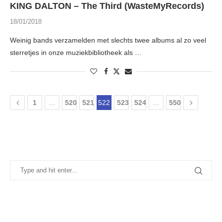
KING DALTON – The Third (WasteMyRecords)
18/01/2018
Weinig bands verzamelden met slechts twee albums al zo veel
sterretjes in onze muziekbibliotheek als …
1
…
520
521
522
523
524
…
550