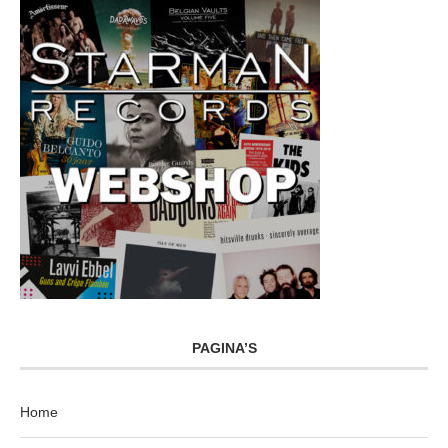
PAGINA’S
Home