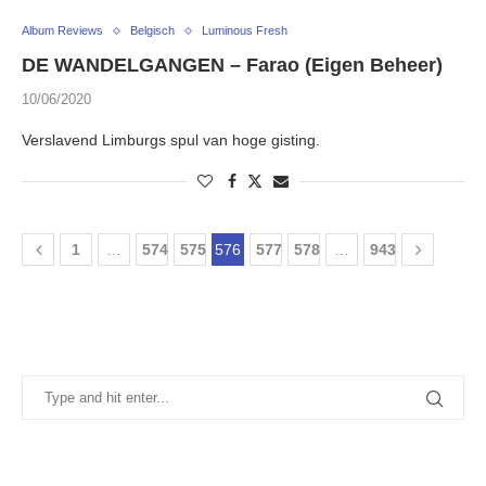
Album Reviews
Belgisch
Luminous Fresh
DE WANDELGANGEN – Farao (Eigen Beheer)
10/06/2020
Verslavend Limburgs spul van hoge gisting.
1
…
574
575
576
577
578
…
943