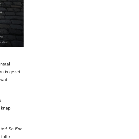
ntaal
n is gezet.
(wat
e
n knap
eter!
So Far
toffe