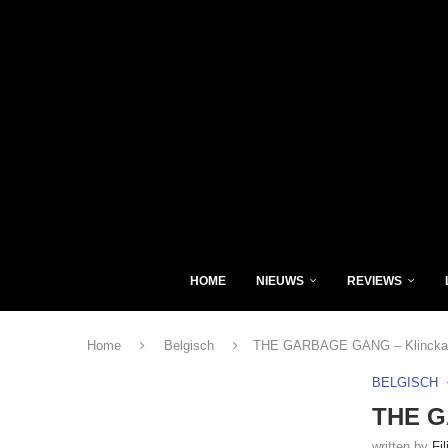
HOME
NIEUWS
REVIEWS
Home
Belgisch
THE GARBAGE GANG – Klinckaer
BELGISCH
THE G
written by
Fi