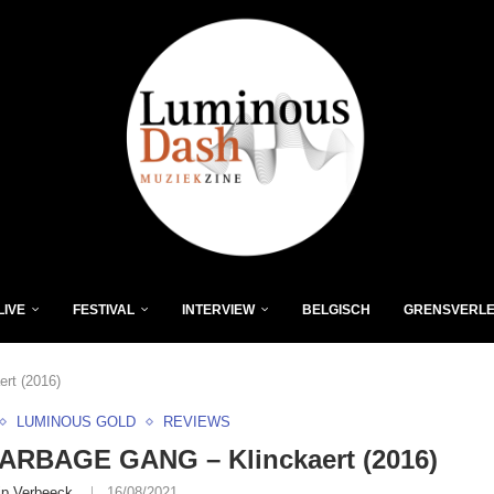
LIVE
FESTIVAL
INTERVIEW
BELGISCH
GRENSVERL
t (2016)
LUMINOUS GOLD
REVIEWS
ARBAGE GANG – Klinckaert (2016)
lip Verbeeck
16/08/2021