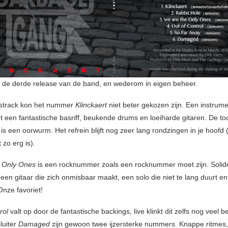
is de derde release van de band, en wederom in eigen beheer.
gstrack kon het nummer
Klinckaert
niet beter gekozen zijn. Een instrume
een fantastische basriff, beukende drums en loeiharde gitaren. De too
is een oorwurm. Het refrein blijft nog zeer lang rondzingen in je hoofd 
t zo erg is).
 Only Ones
is een rocknummer zoals een rocknummer moet zijn. Solid
 een gitaar die zich onmisbaar maakt, een solo die niet te lang duurt e
nze favoriet!
rol
valt op door de fantastische backings, live klinkt dit zelfs nog veel b
luiter
Damaged
zijn gewoon twee ijzersterke nummers. Knappe ritmes, 