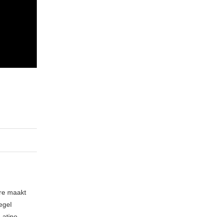
nre maakt
egel
Latino