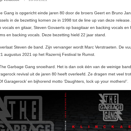
 Gang is opgericht einde jaren 80 door de broers Geert en Bruno Ja
ssels in de bezetting komen ze in 1998 tot de line up van deze release
 vocals en gitaar, Steven Govaerts op basgitaar en backing vocals en 
ums en backing vocals. Deze bezetting hield 22 jaar stand.
verlaat Steven de band. Zijn vervanger wordt Marc Verstraeten. De vu
21 augustus 2021 op het Razernij Festival te Rumst.
 The Garbage Gang snoeihard. Het is dan ook één van de weinige band
ragerock revival uit de jaren 80 heeft overleefd. Ze dragen met veel tr
Of Garagerock’ en bijhorend motto ‘Daughters, lock up your mothers!’.