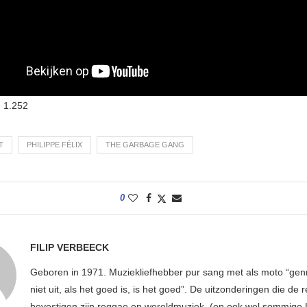
:
1.252
T
PHILIPPE FÉLIX
THE GARBAGE GANG
0
FILIP VERBEECK
Geboren in 1971. Muziekliefhebber pur sang met als moto “ge
niet uit, als het goed is, is het goed”. De uitzonderingen die de r
bevestigen zijn reggae en wereldmuziek. (en ook wel sommige 