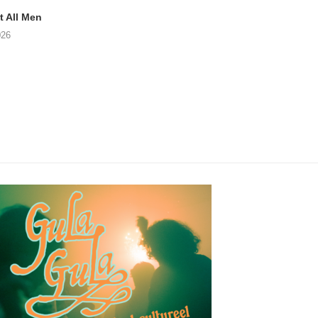
 All Men
NOAH TATE – Boy Gum
Vijf keer talent i
Buurtkroeg Mos
026
06/08/2026
05/08/2026