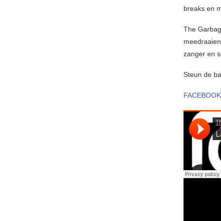
breaks en m
The Garbage
meedraaien.
zanger en s
Steun de ban
FACEBOOK