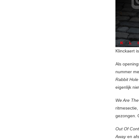
Klinckaert 
Als openin
nummer met 
Rabbit Hole
eigenlijk nie
We Are The
ritmesectie,
gezongen. O
Out Of Cont
Away
en afs