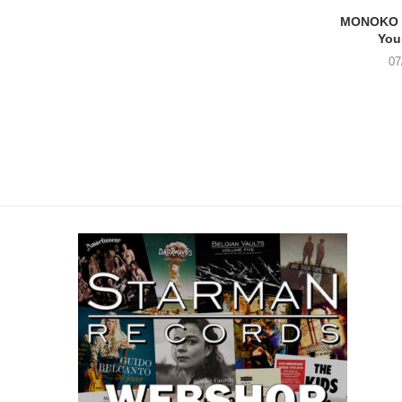
MONOKO –
You
07