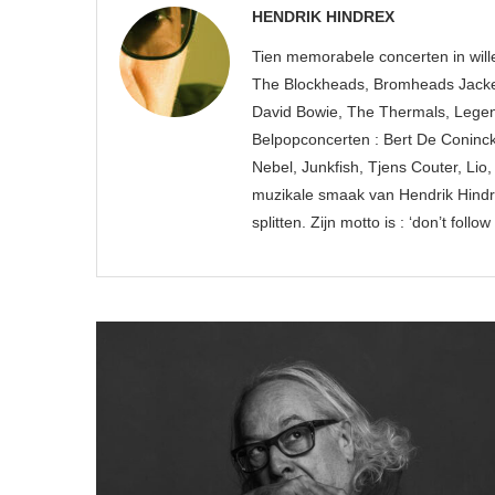
HENDRIK HINDREX
Tien memorabele concerten in wille
The Blockheads, Bromheads Jacket
David Bowie, The Thermals, Legen
Belpopconcerten : Bert De Coninck
Nebel, Junkfish, Tjens Couter, Li
muzikale smaak van Hendrik Hindre
splitten. Zijn motto is : ‘don’t fol