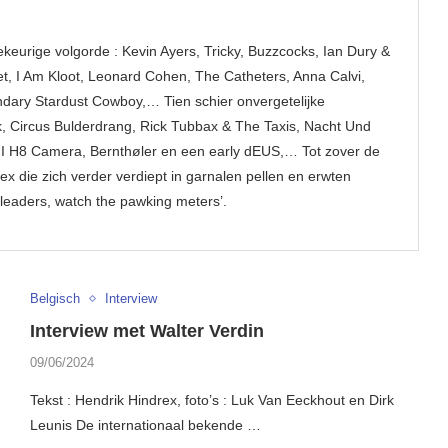
keurige volgorde : Kevin Ayers, Tricky, Buzzcocks, Ian Dury &
, I Am Kloot, Leonard Cohen, The Catheters, Anna Calvi,
dary Stardust Cowboy,… Tien schier onvergetelijke
, Circus Bulderdrang, Rick Tubbax & The Taxis, Nacht Und
o, I H8 Camera, Bernthøler en een early dEUS,… Tot zover de
x die zich verder verdiept in garnalen pellen en erwten
low leaders, watch the pawking meters’.
Belgisch
Interview
Interview met Walter Verdin
09/06/2024
Tekst : Hendrik Hindrex, foto’s : Luk Van Eeckhout en Dirk
Leunis De internationaal bekende …