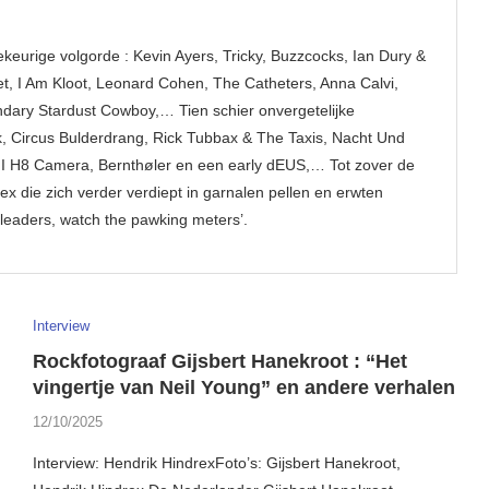
keurige volgorde : Kevin Ayers, Tricky, Buzzcocks, Ian Dury &
, I Am Kloot, Leonard Cohen, The Catheters, Anna Calvi,
dary Stardust Cowboy,… Tien schier onvergetelijke
, Circus Bulderdrang, Rick Tubbax & The Taxis, Nacht Und
o, I H8 Camera, Bernthøler en een early dEUS,… Tot zover de
x die zich verder verdiept in garnalen pellen en erwten
low leaders, watch the pawking meters’.
Interview
Rockfotograaf Gijsbert Hanekroot : “Het
vingertje van Neil Young” en andere verhalen
12/10/2025
Interview: Hendrik HindrexFoto’s: Gijsbert Hanekroot,