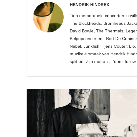
HENDRIK HINDREX
Tien memorabele concerten in wille
The Blockheads, Bromheads Jacket
David Bowie, The Thermals, Legen
Belpopconcerten : Bert De Coninck
Nebel, Junkfish, Tjens Couter, Li
muzikale smaak van Hendrik Hindre
splitten. Zijn motto is : ‘don’t fol