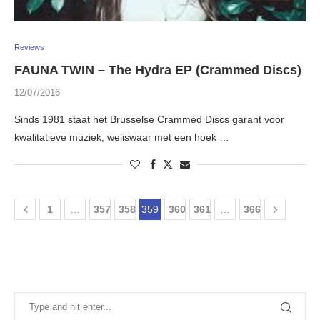
Reviews
FAUNA TWIN – The Hydra EP (Crammed Discs)
12/07/2016
Sinds 1981 staat het Brusselse Crammed Discs garant voor
kwalitatieve muziek, weliswaar met een hoek …
1
…
357
358
359
360
361
…
366