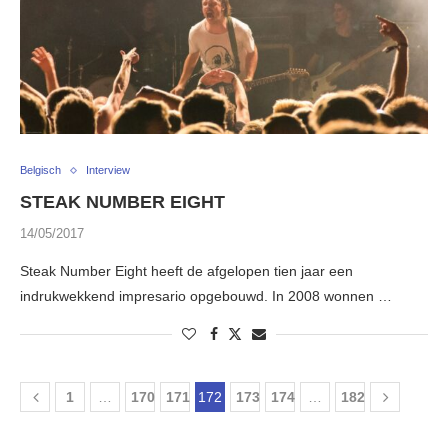
Belgisch
Interview
STEAK NUMBER EIGHT
14/05/2017
Steak Number Eight heeft de afgelopen tien jaar een
indrukwekkend impresario opgebouwd. In 2008 wonnen …
1
…
170
171
172
173
174
…
182