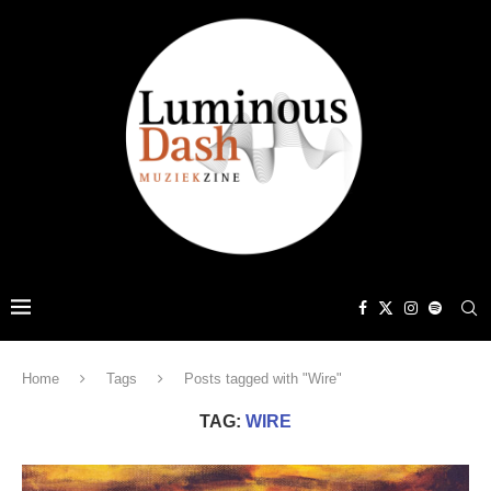
Home
Tags
Posts tagged with "Wire"
TAG:
WIRE