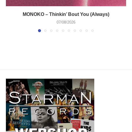
MONOKO – Thinkin’ Bout You (Always)
07/08/2026