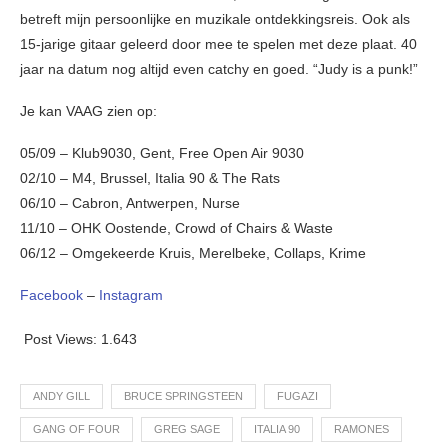
betreft mijn persoonlijke en muzikale ontdekkingsreis. Ook als
15-jarige gitaar geleerd door mee te spelen met deze plaat. 40
jaar na datum nog altijd even catchy en goed. “Judy is a punk!”
Je kan VAAG zien op:
05/09 – Klub9030, Gent, Free Open Air 9030
02/10 – M4, Brussel, Italia 90 & The Rats
06/10 – Cabron, Antwerpen, Nurse
11/10 – OHK Oostende, Crowd of Chairs & Waste
06/12 – Omgekeerde Kruis, Merelbeke, Collaps, Krime
Facebook
–
Instagram
Post Views:
1.643
ANDY GILL
BRUCE SPRINGSTEEN
FUGAZI
GANG OF FOUR
GREG SAGE
ITALIA 90
RAMONES