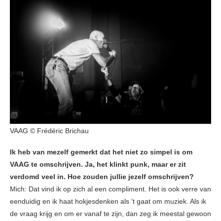
VAAG © Frédéric Brichau
Ik heb van mezelf gemerkt dat het niet zo simpel is om
VAAG te omschrijven. Ja, het klinkt punk, maar er zit
verdomd veel in. Hoe zouden jullie jezelf omschrijven?
Mich: Dat vind ik op zich al een compliment. Het is ook verre van
eenduidig en ik haat hokjesdenken als ’t gaat om muziek. Als ik
de vraag krijg en om er vanaf te zijn, dan zeg ik meestal gewoon