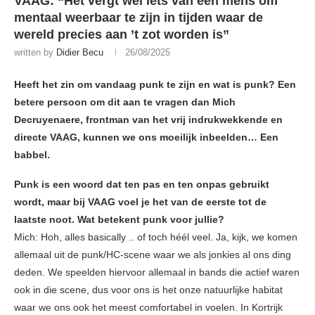
VAAG: “Het vergt wel iets van een mens om
mentaal weerbaar te zijn in tijden waar de
wereld precies aan ’t zot worden is”
written by
Didier Becu
26/08/2025
Heeft het zin om vandaag punk te zijn en wat is punk? Een
betere persoon om dit aan te vragen dan Mich
Decruyenaere, frontman van het vrij indrukwekkende en
directe VAAG, kunnen we ons moeilijk inbeelden… Een
babbel.
Punk is een woord dat ten pas en ten onpas gebruikt
wordt, maar bij VAAG voel je het van de eerste tot de
laatste noot. Wat betekent punk voor jullie?
Mich: Hoh, alles basically .. of toch héél veel. Ja, kijk, we komen
allemaal uit de punk/HC-scene waar we als jonkies al ons ding
deden. We speelden hiervoor allemaal in bands die actief waren
ook in die scene, dus voor ons is het onze natuurlijke habitat
waar we ons ook het meest comfortabel in voelen. In Kortrijk