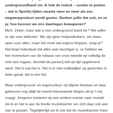
undergroundband zie. Ik heb de indruk – zonder te preken
– dat in Spotify-tijden muziek meer en meer als een
wegwerpproduct wordt gezien. Denken jullie dat ook, en zo
ja: hoe kunnen we ons daartegen bewapenen?
Mich: Zeker, maar wat is een underground band hé ? We willen
er zijn voor iedereen. We zijn geen hokjesdenkers, we staan
open voor alles, maar het moet wel ergens kloppen, snap je?
Het klopt inderdaad dat alles veel vluchtiger is, zo hebben we
het momentum van de release van onze tweede ep volledig de
mist zien ingaan, doordat de perserij niet op tijd opgeleverd
werd. Het is wat het is. Het is er niet makkelijker op geworden in
ieder geval, dat is een feit.
Maar underground- en tegencultuur zal blijven bestaan en daar
gebeuren nog altijd de meest interessante dingen als je ’t mij
vraagt. Jongeren luisteren op een andere manier naar muziek
zie ik en het is aan de brede muzieksector om zich daar ook aan
aan te passen. Tegelijkertijd zie ik ook dat de muzieksector meer