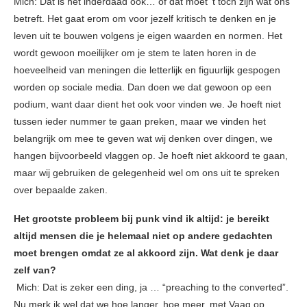
Mich: Dat is het inderdaad ook… of dat moet ’t toch zijn wat ons
betreft. Het gaat erom om voor jezelf kritisch te denken en je
leven uit te bouwen volgens je eigen waarden en normen. Het
wordt gewoon moeilijker om je stem te laten horen in de
hoeveelheid van meningen die letterlijk en figuurlijk gespogen
worden op sociale media. Dan doen we dat gewoon op een
podium, want daar dient het ook voor vinden we. Je hoeft niet
tussen ieder nummer te gaan preken, maar we vinden het
belangrijk om mee te geven wat wij denken over dingen, we
hangen bijvoorbeeld vlaggen op. Je hoeft niet akkoord te gaan,
maar wij gebruiken de gelegenheid wel om ons uit te spreken
over bepaalde zaken.
Het grootste probleem bij punk vind ik altijd: je bereikt
altijd mensen die je helemaal niet op andere gedachten
moet brengen omdat ze al akkoord zijn. Wat denk je daar
zelf van?
Mich: Dat is zeker een ding, ja … “preaching to the converted”.
Nu merk ik wel dat we hoe langer, hoe meer, met Vaag op