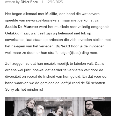
written by
Didier Becu
12/10/2025
Het begon allemaal met
Midlife
, een band die wat covers
speelde van newwaveklassiekers, maar met de komst van
Saskia De Munster
werd het muzikale roer volledig omgegooid.
Gelukkig maar, want zelf zijn wij helemaal niet tuk op
coverbands, laat staan op artiesten die zich tevreden stellen met
het na-apen van het verleden. Bij
NeXt!
hoor je de invloeden
wel, maar ze doen er hun straffe, eigen(tijdse) ding mee.
Zelf zeggen ze dat hun muziek moeilijk te labelen valt. Dat is
ergens wel juist, hoewel dat eerder te verklaren valt door de
diversiteit en vooral de frisheid van hun geluid. En dat voor een
band waarvan we de gemiddelde leeftijd rond de 50 schatten.
Sorry als het minder is!