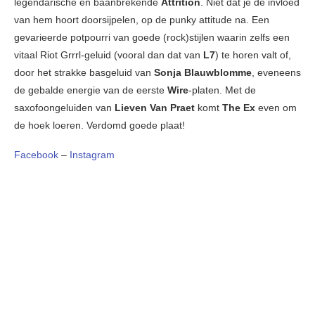
legendarische en baanbrekende
Attrition
. Niet dat je de invloed
van hem hoort doorsijpelen, op de punky attitude na. Een
gevarieerde potpourri van goede (rock)stijlen waarin zelfs een
vitaal Riot Grrrl-geluid (vooral dan dat van
L7
) te horen valt of,
door het strakke basgeluid van
Sonja Blauwblomme
, eveneens
de gebalde energie van de eerste
Wire
-platen. Met de
saxofoongeluiden van
Lieven Van Praet
komt
The Ex
even om
de hoek loeren. Verdomd goede plaat!
Facebook
–
Instagram