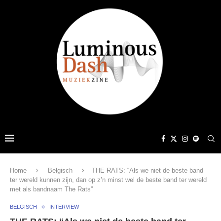
Home
Belgisch
THE RATS: “Als we niet de beste band
ter wereld kunnen zijn, dan op z’n minst wel de beste band ter wereld
met als bandnaam The Rats”
BELGISCH
INTERVIEW