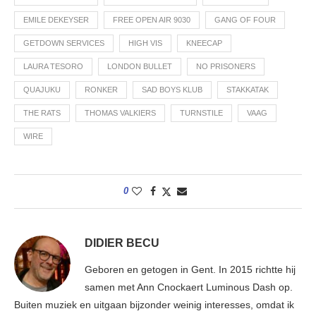
EMILE DEKEYSER
FREE OPEN AIR 9030
GANG OF FOUR
GETDOWN SERVICES
HIGH VIS
KNEECAP
LAURA TESORO
LONDON BULLET
NO PRISONERS
QUAJUKU
RONKER
SAD BOYS KLUB
STAKKATAK
THE RATS
THOMAS VALKIERS
TURNSTILE
VAAG
WIRE
0
DIDIER BECU
Geboren en getogen in Gent. In 2015 richtte hij
samen met Ann Cnockaert Luminous Dash op.
Buiten muziek en uitgaan bijzonder weinig interesses, omdat ik