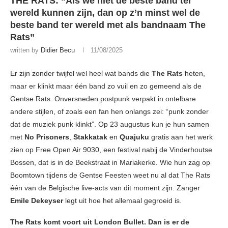
THE RATS: “Als we niet de beste band ter
wereld kunnen zijn, dan op z’n minst wel de
beste band ter wereld met als bandnaam The
Rats”
written by
Didier Becu
11/08/2025
Er zijn zonder twijfel wel heel wat bands die
The Rats
heten,
maar er klinkt maar één band zo vuil en zo gemeend als de
Gentse Rats. Onversneden postpunk verpakt in ontelbare
andere stijlen, of zoals een fan hen onlangs zei: “punk zonder
dat de muziek punk klinkt”. Op 23 augustus kun je hun samen
met
No Prisoners
,
Stakkatak
en
Quajuku
gratis aan het werk
zien op Free Open Air 9030, een festival nabij de Vinderhoutse
Bossen, dat is in de Beekstraat in Mariakerke. Wie hun zag op
Boomtown tijdens de Gentse Feesten weet nu al dat The Rats
één van de Belgische live-acts van dit moment zijn. Zanger
Emile Dekeyser
legt uit hoe het allemaal gegroeid is.
The Rats komt voort uit London Bullet. Dan is er de