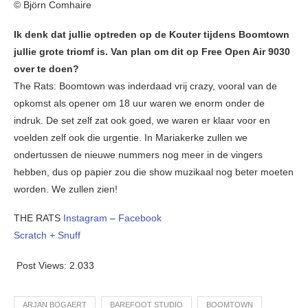
© Björn Comhaire
Ik denk dat jullie optreden op de Kouter tijdens Boomtown
jullie grote triomf is. Van plan om dit op Free Open Air 9030
over te doen?
The Rats: Boomtown was inderdaad vrij crazy, vooral van de
opkomst als opener om 18 uur waren we enorm onder de
indruk. De set zelf zat ook goed, we waren er klaar voor en
voelden zelf ook die urgentie. In Mariakerke zullen we
ondertussen de nieuwe nummers nog meer in de vingers
hebben, dus op papier zou die show muzikaal nog beter moeten
worden. We zullen zien!
THE RATS
Instagram
–
Facebook
Scratch + Snuff
Post Views:
2.033
ARJAN BOGAERT
BAREFOOT STUDIO
BOOMTOWN