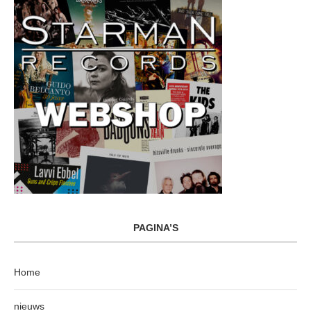
PAGINA’S
Home
nieuws