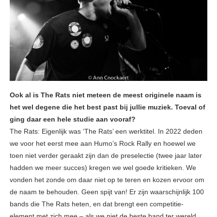
Ook al is The Rats niet meteen de meest originele naam is
het wel degene die het best past bij jullie muziek. Toeval of
ging daar een hele studie aan vooraf?
The Rats: Eigenlijk was ‘The Rats’ een werktitel. In 2022 deden
we voor het eerst mee aan Humo’s Rock Rally en hoewel we
toen niet verder geraakt zijn dan de preselectie (twee jaar later
hadden we meer succes) kregen we wel goede kritieken. We
vonden het zonde om daar niet op te teren en kozen ervoor om
de naam te behouden. Geen spijt van! Er zijn waarschijnlijk 100
bands die The Rats heten, en dat brengt een competitie-
element met zich mee – als we niet de beste band ter wereld