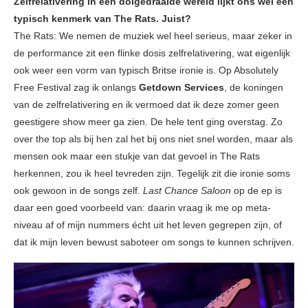
Zelfrelativering in een dolgedraaide wereld lijkt ons wel een
typisch kenmerk van The Rats. Juist?
The Rats: We nemen de muziek wel heel serieus, maar zeker in
de performance zit een flinke dosis zelfrelativering, wat eigenlijk
ook weer een vorm van typisch Britse ironie is. Op Absolutely
Free Festival zag ik onlangs
Getdown Services
, de koningen
van de zelfrelativering en ik vermoed dat ik deze zomer geen
geestigere show meer ga zien. De hele tent ging overstag. Zo
over the top als bij hen zal het bij ons niet snel worden, maar als
mensen ook maar een stukje van dat gevoel in The Rats
herkennen, zou ik heel tevreden zijn. Tegelijk zit die ironie soms
ook gewoon in de songs zelf.
Last Chance Saloon
op de ep is
daar een goed voorbeeld van: daarin vraag ik me op meta-
niveau af of mijn nummers écht uit het leven gegrepen zijn, of
dat ik mijn leven bewust saboteer om songs te kunnen schrijven.