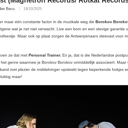
st (Magnetron Records/ Rotkat Records
dier Becu
19/10/2025
t er maar één constante factor in de muzikale weg die
Borokov Borok
tgene wat je net niet verwacht. Live een bom en een stevige garantie 
ansfeestje. Maar ook op plaat zorgen de Antwerpenaars steevast voor m
doen ze dat met
Personal Trainer.
En ja, dat is die Nederlandse postp
 het genre waarmee je Borokov Borokov onmiddellijk associeert. Maar
 band met plezier de middelvinger opsteekt tegen beperkende hokjes en
elukkig maar!