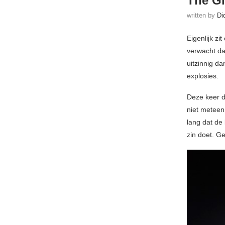
The Gi
written by
Di
Eigenlijk zi
verwacht da
uitzinnig d
explosies.
Deze keer 
niet meteen
lang dat de
zin doet. G