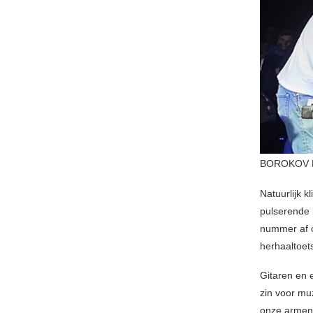
BOROKOV B
Natuurlijk kl
pulserende 
nummer af o
herhaaltoet
Gitaren en 
zin voor mu
onze armen 