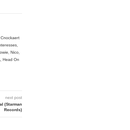
n Cnockaert
nteresses,
owie, Nico,
A, Head On
next post
l (Starman
Records)