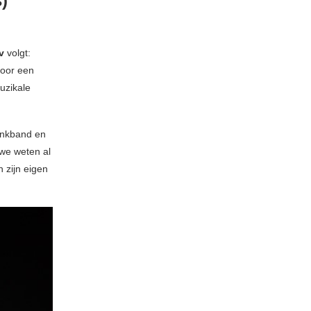
)
ov
volgt:
voor een
uzikale
unkband en
 we weten al
 zijn eigen