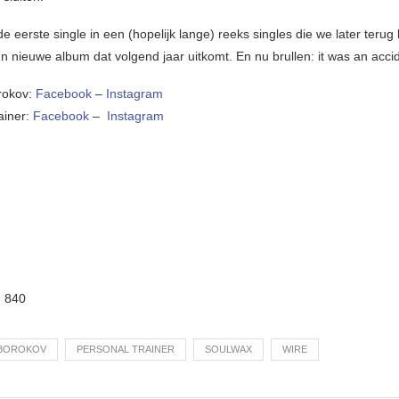
 de eerste single in een (hopelijk lange) reeks singles die we later teru
n nieuwe album dat volgend jaar uitkomt. En nu brullen: it was an acci
rokov:
Facebook
–
Instagram
ainer:
Facebook
–
Instagram
:
840
BOROKOV
PERSONAL TRAINER
SOULWAX
WIRE