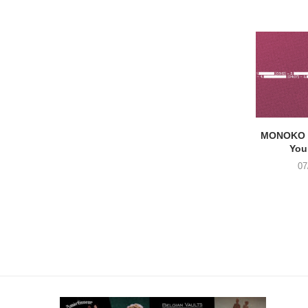
MONOKO –
You
07