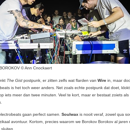
OROKOV © Ann Cnockaert
inkt
The Gist
postpunk, er zitten zelfs wat flarden van
Wire
in, maar doo
beats is het toch weer anders. Net zoals echte postpunk dat doet, klokt
p iets meer dan twee minuten. Veel te kort, maar er bestaat zoiets als
s.
electrobeats gaan perfect samen.
Soulwax
is nooit veraf, zowel qua s
zikaal avontuur. Kortom, precies waarom we Borokov Borokov al jaren m
sluiten.