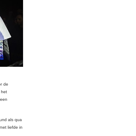
r de
 het
 een
ound als qua
et liefde in