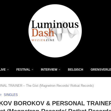
LIVE
FESTIVAL
INTERVIEW
BELGISCH
GRENSVERL
TRAINER – The Gist (Magnetron Records/ Rotkat Records)
SINGLES
KOV BOROKOV & PERSONAL TRAINER