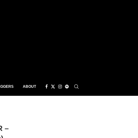
EGGERS
ABOUT
 –