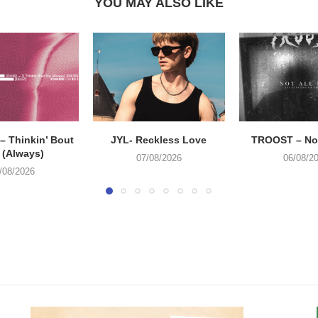
YOU MAY ALSO LIKE
 Thinkin’ Bout
JYL- Reckless Love
TROOST – Not
 (Always)
07/08/2026
06/08/2
/08/2026