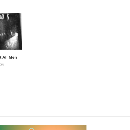
 All Men
NOAH TATE – Boy Gum
Vijf keer talent i
Buurtkroeg Mos
026
06/08/2026
05/08/2026