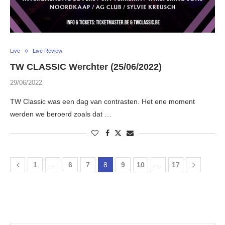
Live
Live Review
TW CLASSIC Werchter (25/06/2022)
29/06/2022
TW Classic was een dag van contrasten. Het ene moment
werden we beroerd zoals dat …
1
…
6
7
8
9
10
…
17