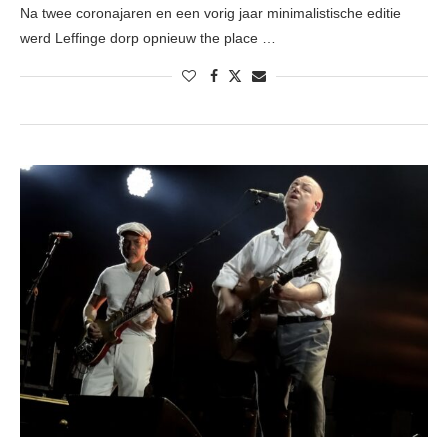
Na twee coronajaren en een vorig jaar minimalistische editie
werd Leffinge dorp opnieuw the place …