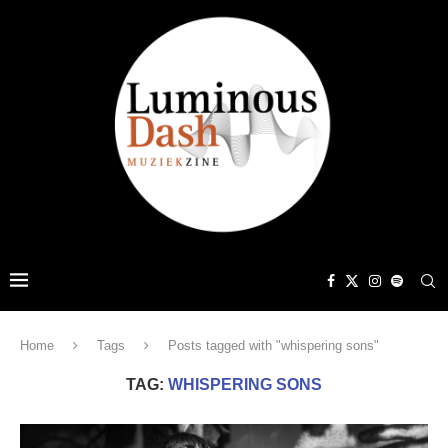
Home
Tags
Posts tagged with "whispering sons"
TAG:
WHISPERING SONS